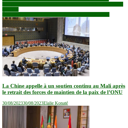
L’impérieuse nécessité d’assister les déplacés et leurs communautés
de
d’accueil
l’article
État civil au Mali : la transition se félicite des actions posées
La Chine appelle à un soutien continu au Mali après
le retrait des forces de maintien de la paix de l’ONU
30/08/2023
30/08/2023
Elalie Konaté