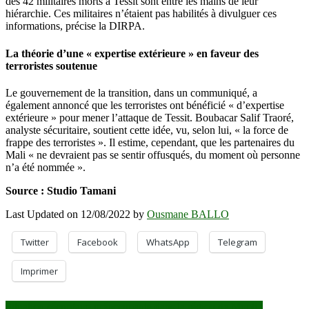
des 42 militaires morts à Tessit sont entre les mains de leur
hiérarchie. Ces militaires n’étaient pas habilités à divulguer ces
informations, précise la DIRPA.
La théorie d’une « expertise extérieure » en faveur des
terroristes soutenue
Le gouvernement de la transition, dans un communiqué, a
également annoncé que les terroristes ont bénéficié « d’expertise
extérieure » pour mener l’attaque de Tessit. Boubacar Salif Traoré,
analyste sécuritaire, soutient cette idée, vu, selon lui, « la force de
frappe des terroristes ». Il estime, cependant, que les partenaires du
Mali « ne devraient pas se sentir offusqués, du moment où personne
n’a été nommée ».
Source : Studio Tamani
Last Updated on 12/08/2022 by
Ousmane BALLO
Twitter
Facebook
WhatsApp
Telegram
Imprimer
Navigation
Situation sécuritaire préoccupante dans la région de Mopti :