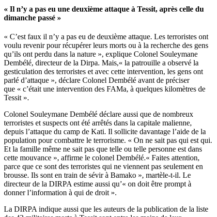
« Il n’y a pas eu une deuxième attaque à Tessit, après celle du
dimanche passé »
« C’est faux il n’y a pas eu de deuxième attaque. Les terroristes ont
voulu revenir pour récupérer leurs morts ou à la recherche des gens
qu’ils ont perdu dans la nature », explique Colonel Souleymane
Dembélé, directeur de la Dirpa. Mais,« la patrouille a observé la
gesticulation des terroristes et avec cette intervention, les gens ont
parlé d’attaque », déclare Colonel Dembélé avant de préciser
que « c’était une intervention des FAMa, à quelques kilomètres de
Tessit ».
Colonel Souleymane Dembélé déclare aussi que de nombreux
terroristes et suspects ont été arrêtés dans la capitale malienne,
depuis l’attaque du camp de Kati. Il sollicite davantage l’aide de la
population pour combattre le terrorisme. « On ne sait pas qui est qui.
Et la famille même ne sait pas que telle ou telle personne est dans
cette mouvance », affirme le colonel Dembélé.« Faites attention,
parce que ce sont des terroristes qui ne viennent pas seulement en
brousse. Ils sont en train de sévir à Bamako », martèle-t-il. Le
directeur de la DIRPA estime aussi qu’« on doit être prompt à
donner l’information à qui de droit ».
La DIRPA indique aussi que les auteurs de la publication de la liste