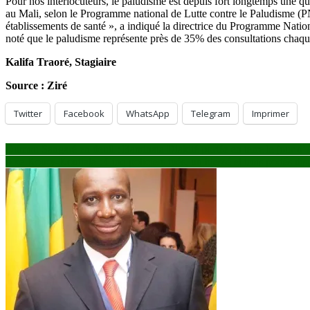
Pour nos interlocuteurs, le paludisme est depuis fort longtemps une qu
au Mali, selon le Programme national de Lutte contre le Paludisme (PN
établissements de santé », a indiqué la directrice du Programme Natio
noté que le paludisme représente près de 35% des consultations chaque
Kalifa Traoré, Stagiaire
Source : Ziré
Twitter
Facebook
WhatsApp
Telegram
Imprimer
Navigation
Oumou Sangaré en deuil : Baminata Diakité portée en terre le jour d’
Axe Koury-Koutiala : Cinq policiers tués, un blessé et trois portés dis
de
l’article