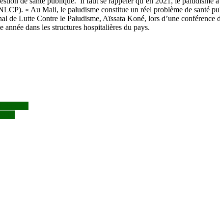
estion de santé publique. Il faut se rappeler qu’en 2021, le paludisme a
LCP). « Au Mali, le paludisme constitue un réel problème de santé publ
nal de Lutte Contre le Paludisme, Aïssata Koné, lors d’une conférence d
 année dans les structures hospitalières du pays.
Achoura !
parus