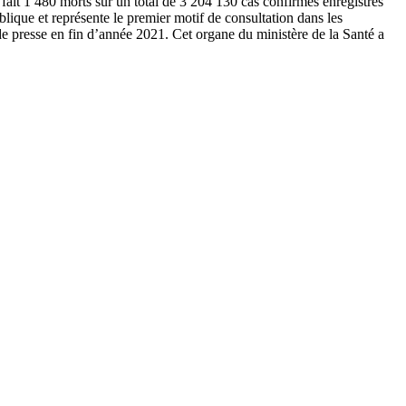
 fait 1 480 morts sur un total de 3 204 130 cas confirmés enregistrés
ique et représente le premier motif de consultation dans les
e presse en fin d’année 2021. Cet organe du ministère de la Santé a