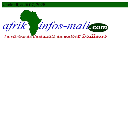
Skip
vendredi, août 07, 2026
to
content
AFRIKINFOS MALI
La vitrine de l'actualité du Mali et d'ailleurs