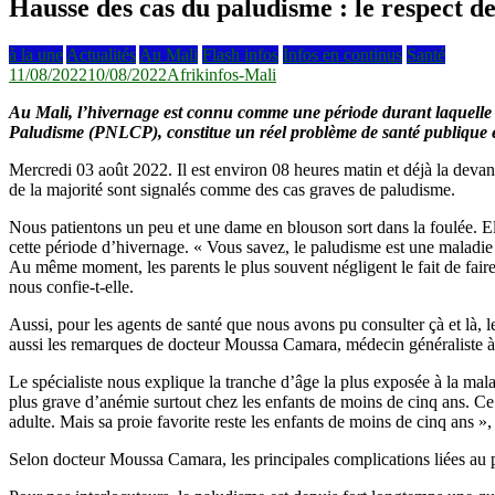
Hausse des cas du paludisme : le respect d
à la une
Actualités
Au Mali
Flash infos
Infos en continus
Santé
11/08/2022
10/08/2022
Afrikinfos-Mali
Au Mali, l’hivernage est connu comme une période durant laquelle le
Paludisme (PNLCP), constitue un réel problème de santé publique et 
Mercredi 03 août 2022. Il est environ 08 heures matin et déjà la devan
de la majorité sont signalés comme des cas graves de paludisme.
Nous patientons un peu et une dame en blouson sort dans la foulée. El
cette période d’hivernage. « Vous savez, le paludisme est une maladie
Au même moment, les parents le plus souvent négligent le fait de faire
nous confie-t-elle.
Aussi, pour les agents de santé que nous avons pu consulter çà et là, 
aussi les remarques de docteur Moussa Camara, médecin généraliste à
Le spécialiste nous explique la tranche d’âge la plus exposée à la mal
plus grave d’anémie surtout chez les enfants de moins de cinq ans. Ce q
adulte. Mais sa proie favorite reste les enfants de moins de cinq ans », 
Selon docteur Moussa Camara, les principales complications liées au pal