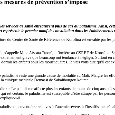
es mesures de prévention s’impose
s services de santé enregistrent plus de cas du paludisme. Ainsi, cet
représente le premier motif de consultation dans les établissements 
ture du Centre de Santé de Référence de Korofina est envahie par les pat
le s’appelle Mme Aïssata Traoré, infirmière au CSREF de Korofina. Selo
 extrêmement grave que beaucoup ont tendance à négliger. Surtout en cet
 dormir les enfants sous les moustiquaires. Je vais vous dire qu’il est 
le paludisme reste une grande cause de mortalité au Mali. Malgré les effo
 la clinique médicale Demassi de Sabalibougou kourani.
adie : « Le paludisme affecte plus les enfants de moins de cinq ans et l
ui est certain, le paludisme est susceptible d’être attrapé par les pers
explique-t-il.
udisme peuvent-être relatives à l’anémie sévère, à l’insuffisance rénale