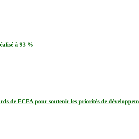
éalisé à 93 %
ards de FCFA pour soutenir les priorités de développem