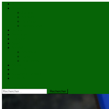
Accueil
Actualités
à la une
Au Mali
En afrique
Internationnal
Brèves
économie
Politique
Santé
Société
éducation
Culture
Faits divers
Sports
VIDÉOS
Kiosque à journaux
CONTACT
site mode button
Rechercher :