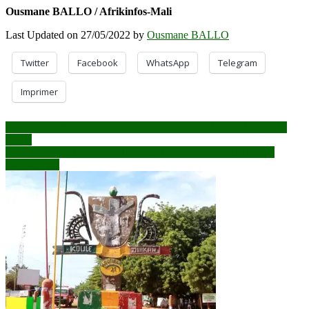
Ousmane BALLO / Afrikinfos-Mali
Last Updated on 27/05/2022 by
Ousmane BALLO
Twitter
Facebook
WhatsApp
Telegram
Imprimer
Navigation
CEDEAO : le sommet de tous les espoirs pour le Mali le 4 juin à
Accra
de
Koulikoro : 25 femmes victimes de fistule obstétricale opérées
l’article
gratuitement