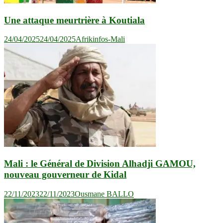
Une attaque meurtrière à Koutiala
24/04/2025
24/04/2025
Afrikinfos-Mali
Mali : le Général de Division Alhadji GAMOU,
nouveau gouverneur de Kidal
22/11/2023
22/11/2023
Ousmane BALLO