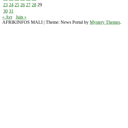
23
24
25
26
27
28
29
30
31
« Avr
Juin »
AFRIKINFOS MALI
|
Theme: News Portal by
Mystery Themes
.