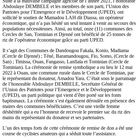
Suite à la mauvaise campagne agricole de l’année 2021, l’honorable
Abdoulaye DEMBELE et les membres de son parti, l’Union des
Patriotes pour l’Emergence et le Développement (UPED), ont
sollicité le soutien de Mamadou LAH dit Diassa, un opérateur
économique, qui n’a pas hésité un seul instant à venir au secours des
populations nécessiteuses. Ainsi, au total, onze (11) communes des
Cercles de San, Tominian et Djenné ont bénéficié de 25 tonnes de
riz de l’opérateur économique grâce au parti UPED.
Il s’agit des Communes de Dandougou Fakala, Konio, Madiama
(Cercle de Djenné) ; Téné, Baramandougou, Fio, Somo, (Cercle de
San) ; Timissa, Ouan, Fangasso, Lanfiala et Tominian (Cercle de
Tominian). La cérémonie de remise symbolique a eu lieu le 12 mai
2022 à Ouan, une commune rurale dans le Cercle de Tominian, par
le représentant du donateur, Amadou Yara. C’était sous le parrainage
de l’honorable Abdoulaye DEMBELE, Secrétaire Général de
l’Union des Patriotes pour l’Emergence et le Développement
(UPED), un parti politique qui vient d’être porté sur les fonts
baptismaux. La cérémonie s’est également déroulée en présence des
maires des communes bénéficiaires. C’est une vieille femme
déshéritée qui a eu l’honneur de recevoir le premier sac du riz des
mains du représentant du donateur et ses partenaires.
L’un des temps forts de cette cérémonie de remise de don a été une
course de cyclistes amateurs qui a séduit toute l’assistance.