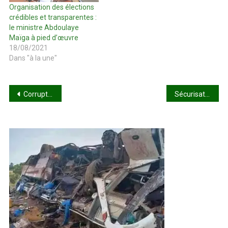
Organisation des élections
crédibles et transparentes :
le ministre Abdoulaye
Maïga à pied d’œuvre
18/08/2021
Dans "à la une"
Navigation
Corruption et délinquance financière : des généraux sous les verrous !
Sécurisation du territoire : les FAMAs multiplient les succès
de
l’article