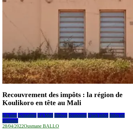
Recouvrement des impôts : la région de
Koulikoro en tête au Mali
à la une
Actualités
Au Mali
Brèves
économie
Flash infos
Infos en
continus
28/04/2022
Ousmane BALLO