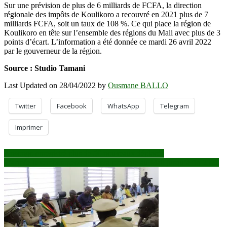
Sur une prévision de plus de 6 milliards de FCFA, la direction
régionale des impôts de Koulikoro a recouvré en 2021 plus de 7
milliards FCFA, soit un taux de 108 %. Ce qui place la région de
Koulikoro en tête sur l’ensemble des régions du Mali avec plus de 3
points d’écart. L’information a été donnée ce mardi 26 avril 2022
par le gouverneur de la région.
Source : Studio Tamani
Last Updated on 28/04/2022 by
Ousmane BALLO
Twitter
Facebook
WhatsApp
Telegram
Imprimer
Navigation
Ansongo enregistré plus de 50 nouveaux déplacés
L’armée luxembourgeoise restera présente au Mali jusqu’à fin 2022
de
l’article