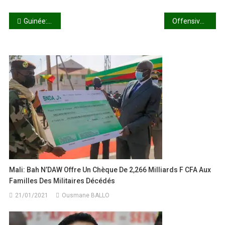
Navigation
Guinée: la classe politique dubitative après le départ d’Alpha Condé aux Émirats arabes unis
Offensive des FAMA : L’armée annonce plusieurs coups portés aux groupes terroristes
de
l’article
Mali: Bah N’DAW Offre Un Chèque De 2,266 Milliards F CFA Aux
Familles Des Militaires Décédés
21/01/2021
Ousmane BALLO