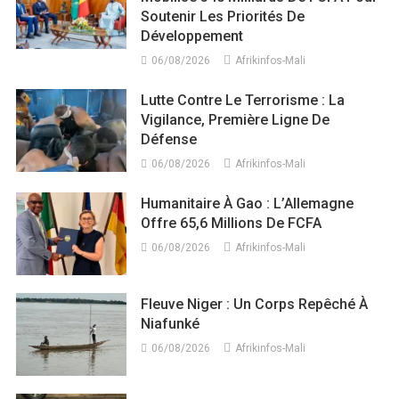
Soutenir Les Priorités De
Développement
06/08/2026
Afrikinfos-Mali
Lutte Contre Le Terrorisme : La
Vigilance, Première Ligne De
Défense
06/08/2026
Afrikinfos-Mali
Humanitaire À Gao : L’Allemagne
Offre 65,6 Millions De FCFA
06/08/2026
Afrikinfos-Mali
Fleuve Niger : Un Corps Repêché À
Niafunké
06/08/2026
Afrikinfos-Mali