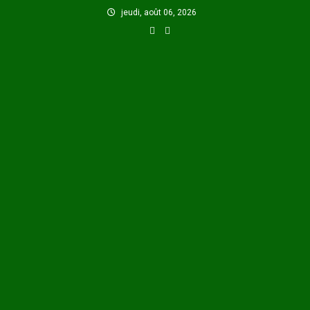
Skip
jeudi, août 06, 2026
to
content