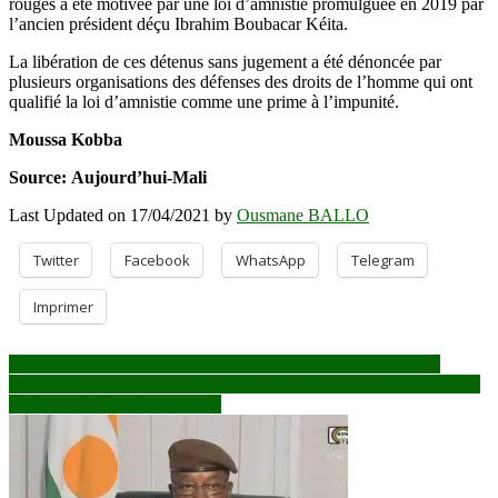
rouges a été motivée par une loi d’amnistie promulguée en 2019 par
l’ancien président déçu Ibrahim Boubacar Kéita.
La libération de ces détenus sans jugement a été dénoncée par
plusieurs organisations des défenses des droits de l’homme qui ont
qualifié la loi d’amnistie comme une prime à l’impunité.
Moussa Kobba
Source: Aujourd’hui-Mali
Last Updated on 17/04/2021 by
Ousmane BALLO
Twitter
Facebook
WhatsApp
Telegram
Imprimer
Navigation
La Force conjointe du G5 Sahel capture trente-trois terroristes
Affaires étrangères et coopération internationale : 17 Ambassadeurs
de
et 3 Consuls bientôt nommés !
l’article