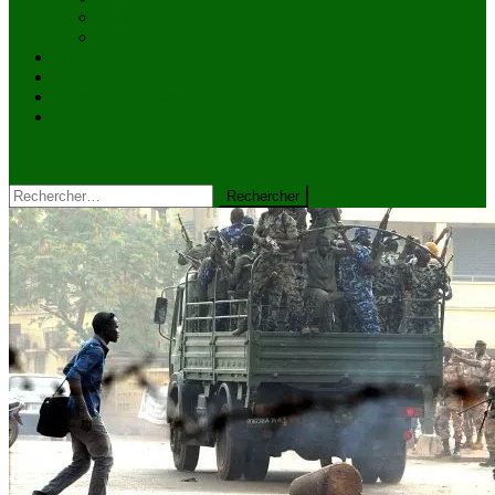
Culture
Faits divers
Sports
VIDÉOS
Kiosque à journaux
CONTACT
site mode button
Rechercher :