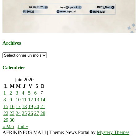
Archives
Archives
Calendrier
juin 2020
L
M
M
J
V
S
D
1
2
3
4
5
6
7
8
9
10
11
12
13
14
15
16
17
18
19
20
21
22
23
24
25
26
27
28
29
30
« Mai
Juil »
AFRIKINFOS MALI
|
Theme: News Portal by
Mystery Themes
.