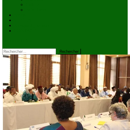
Culture
Faits divers
Sports
VIDÉOS
Kiosque à journaux
CONTACT
site mode button
Rechercher :