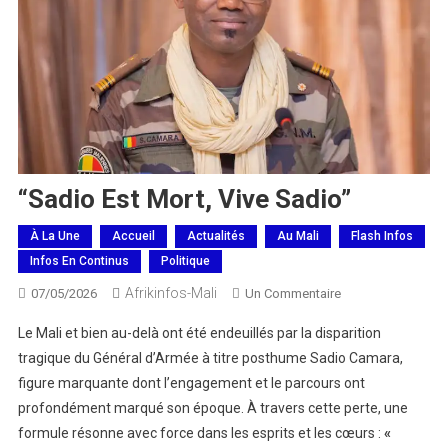
“Sadio Est Mort, Vive Sadio”
À La Une
Accueil
Actualités
Au Mali
Flash Infos
Infos En Continus
Politique
Afrikinfos-Mali
Sur
07/05/2026
Un Commentaire
“Sadio
Le Mali et bien au-delà ont été endeuillés par la disparition
Est
tragique du Général d’Armée à titre posthume Sadio Camara,
Mort,
figure marquante dont l’engagement et le parcours ont
Vive
profondément marqué son époque. À travers cette perte, une
Sadio”
formule résonne avec force dans les esprits et les cœurs :
«