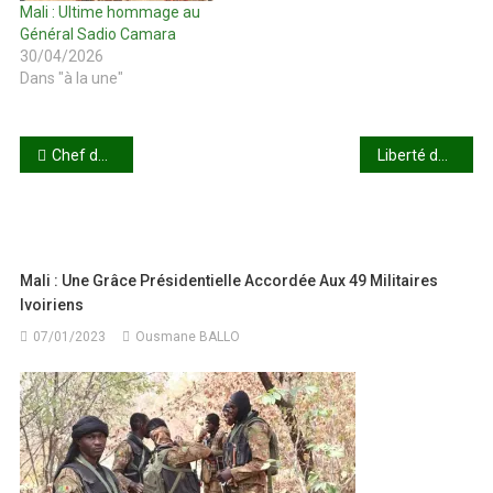
Mali : Ultime hommage au
Général Sadio Camara
30/04/2026
Dans "à la une"
Navigation
Chef de l’État, Chef suprême des Armées, ministre de la Défense… : Mon général, garde-à-vous !
Liberté de la presse et d’opinion : la CNDH alerte sur un recul jugé préoccupant
de
l’article
Mali : Une Grâce Présidentielle Accordée Aux 49 Militaires
Ivoiriens
07/01/2023
Ousmane BALLO