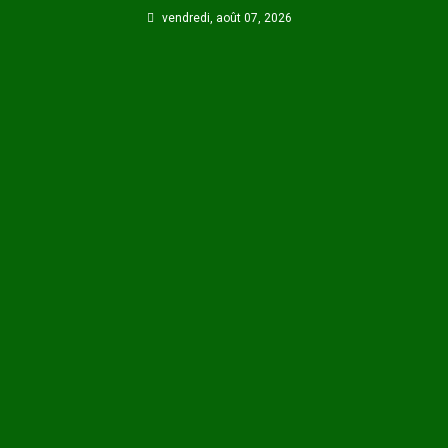
Skip
vendredi, août 07, 2026
to
content