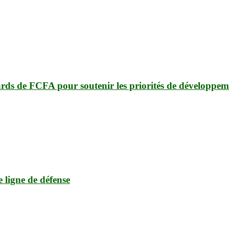
ards de FCFA pour soutenir les priorités de développem
e ligne de défense