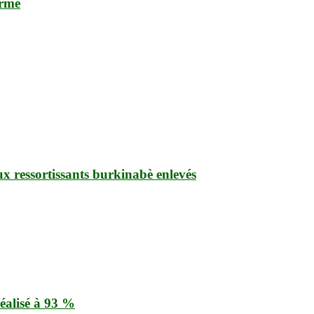
orme
ux ressortissants burkinabè enlevés
éalisé à 93 %