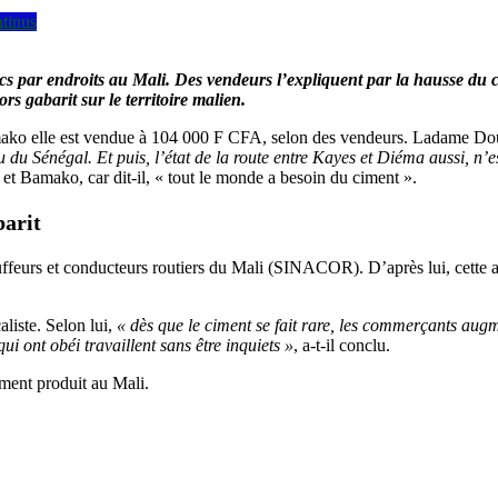
ntinus
cs par endroits au Mali. Des vendeurs l’expliquent par la hausse du co
s gabarit sur le territoire malien.
ako elle est vendue à 104 000 F CFA, selon des vendeurs. Ladame Douc
au ​du ​Sénégal. ​Et ​puis, ​l’état ​de ​la ​route ​entre ​Kayes ​et ​Diéma ​aussi, ​
et Bamako, car dit-il, « tout le monde a besoin du ciment ».
barit
ffeurs et conducteurs routiers du Mali (SINACOR). D’après lui, cette a
aliste. Selon lui,
« dès que le ciment se fait rare, les commerçants augm
ui ont obéi travaillent sans être inquiets »
, a-t-il conclu.
iment produit au Mali.