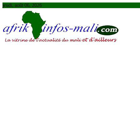
Skip
jeudi, août 06, 2026
to
content
AFRIKINFOS MALI
La vitrine de l'actualité du Mali et d'ailleurs