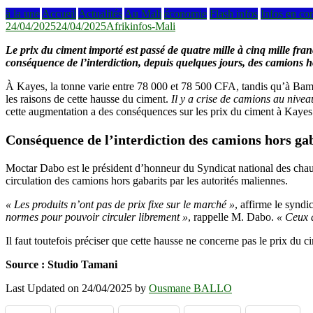
à la une
Accueil
Actualités
Au Mali
économie
Flash infos
Infos en co
24/04/2025
24/04/2025
Afrikinfos-Mali
Le prix du ciment importé est passé de quatre mille à cinq mille fran
conséquence de l’interdiction, depuis quelques jours, des camions hor
À Kayes, la tonne varie entre 78 000 et 78 500 CFA, tandis qu’à Bam
les raisons de cette hausse du ciment.
Il ​y ​a ​crise ​de ​camions ​au ​nive
cette augmentation a des conséquences sur les prix du ciment à Kayes 
Conséquence de l’interdiction des camions hors ga
Moctar Dabo est le président d’honneur du Syndicat national des chau
circulation des camions hors gabarits par les autorités maliennes.
« Les produits n’ont pas de prix fixe sur le marché »
, affirme le syndic
normes pour pouvoir circuler librement »
, rappelle M. Dabo.
« Ceux q
Il faut toutefois préciser que cette hausse ne concerne pas le prix du c
Source : Studio Tamani
Last Updated on 24/04/2025 by
Ousmane BALLO