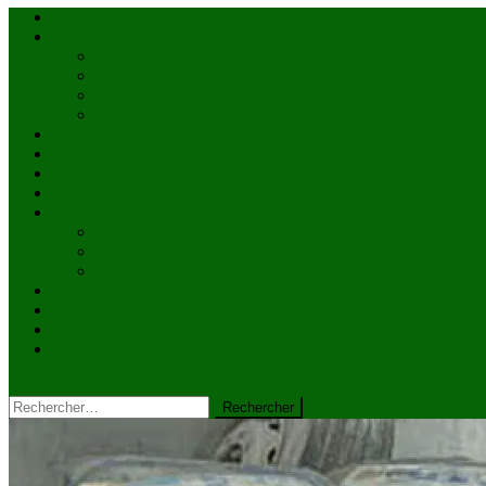
Accueil
Actualités
à la une
Au Mali
En afrique
Internationnal
Brèves
économie
Politique
Santé
Société
éducation
Culture
Faits divers
Sports
VIDÉOS
Kiosque à journaux
CONTACT
site mode button
Rechercher :