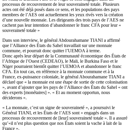
processus de recouvrement de leur souveraineté totale. Plusieurs
actes ont été déjà posés dans ce sens, et les populations des pays
membres de l’AES ont actuellement les yeux rivés vers la création
d’une nouvelle monnaie. Les dirigeants des trois pays de l’AES ne
cachent pas leur intention d’abandonner le franc CFA pour leur «
souveraineté totale »
Dans son interview, le général Abdourahamane TIANI a affirmé
que l’Alliance des États du Sahel travaillait sur une monnaie
commune, et pourrait donc quitter l’UEMOA à terme.
Donc après leur départ de la Communauté économique des États de
l’Afrique de l’Ouest (CEDEAO), le Mali, le Burkina Faso et le
Niger pourraient bientôt quitter l’UEMOA et abandonner le franc
CFA. En tout cas, en référence à la monnaie commune et à la
France, ex-puissance coloniale, le général Abourahamane TIANI a
déclaré que « la monnaie est une étape de sortie de cette colonisation
», avant d’ajouter que les pays de l’Alliance des États du Sahel « ont
des experts [monétaires] ». « Et au moment opportun, nous
déciderons ».
« La monnaie, c’est un signe de souveraineté », a poursuivi le
Général TIANI, et les États de l’AES sont « engagés dans un
processus de recouvrement de [leur] souveraineté totale ». Il a assuré
qu’«il n’est plus question que nos États soient la vache à lait de la
France ».