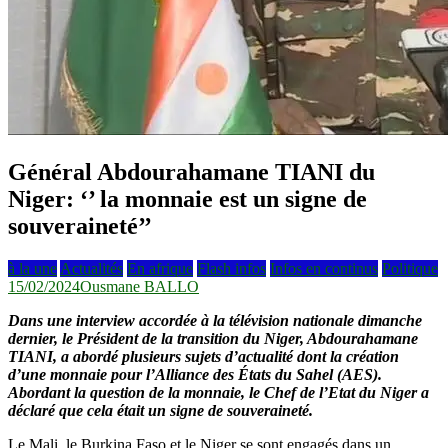
Général Abdourahamane TIANI du
Niger: ‘’ la monnaie est un signe de
souveraineté’’
à la une
Actualités
En afrique
Flash infos
Infos en continus
Politique
15/02/2024
Ousmane BALLO
Dans une interview accordée à la télévision nationale dimanche
dernier, le Président de la transition du Niger, Abdourahamane
TIANI, a abordé plusieurs sujets d’actualité dont la création
d’une monnaie pour l’Alliance des États du Sahel (AES).
Abordant la question de la monnaie, le Chef de l’Etat du Niger a
déclaré que cela était un signe de souveraineté.
Le Mali, le Burkina Faso et le Niger se sont engagés dans un