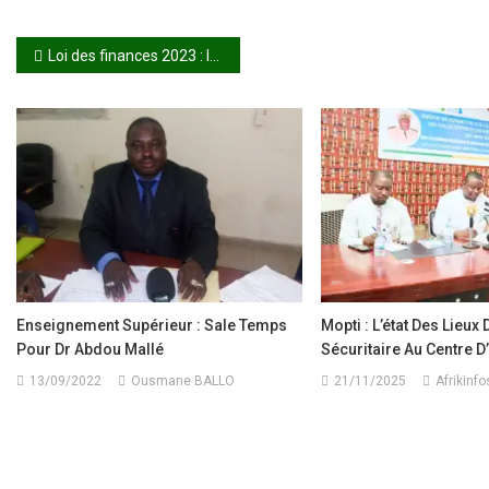
Navigation
Loi des finances 2023 : le CNT donne son quitus
de
l’article
Enseignement Supérieur : Sale Temps
Mopti : L’état Des Lieux 
Pour Dr Abdou Mallé
Sécuritaire Au Centre 
13/09/2022
Ousmane BALLO
21/11/2025
Afrikinfo