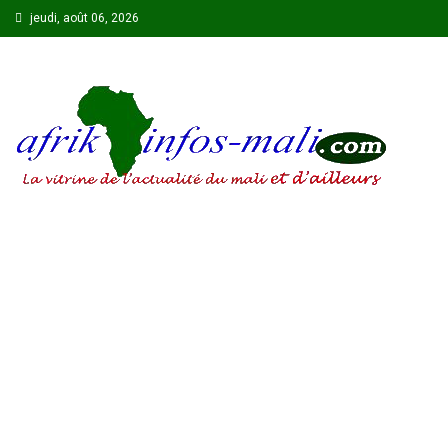
Skip
jeudi, août 06, 2026
to
content
AFRIKINFOS MALI
La vitrine de l'actualité du Mali et d'ailleurs