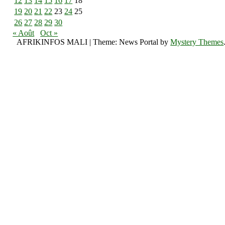
12
13
14
15
16
17
18
19
20
21
22
23
24
25
26
27
28
29
30
« Août
Oct »
AFRIKINFOS MALI
|
Theme: News Portal by
Mystery Themes