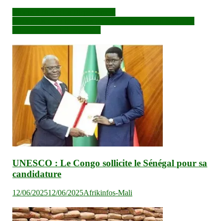
Navigation
Blocus à Boni : La Dirpa dément
A six mois de la tenue des premières élections au Mali : Le
de
calendrier sera-t-il respecté ?
l’article
UNESCO : Le Congo sollicite le Sénégal pour sa
candidature
12/06/2025
12/06/2025
Afrikinfos-Mali