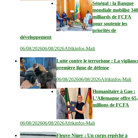
Sénégal : la Banque
mondiale mobilise 34
milliards de FCFA
pour soutenir les
priorités de
développement
06/08/2026
06/08/2026
Afrikinfos-Mali
Lutte contre le terrorisme : La vigilanc
première ligne de défense
06/08/2026
06/08/2026
Afrikinfos-Mali
Humanitaire à Gao :
L’Allemagne offre 65
millions de FCFA
06/08/2026
06/08/2026
Afrikinfos-Mali
Fleuve Niger : Un corps repêché à