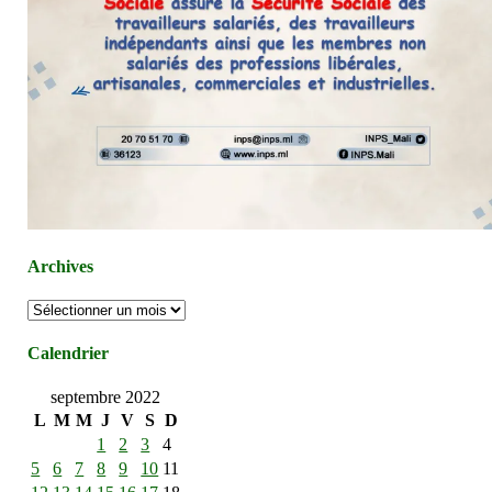
Archives
Archives
Calendrier
septembre 2022
L
M
M
J
V
S
D
1
2
3
4
5
6
7
8
9
10
11