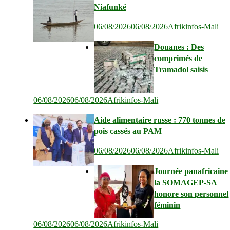
Niafunké
06/08/2026
06/08/2026
Afrikinfos-Mali
Douanes : Des
comprimés de
Tramadol saisis
06/08/2026
06/08/2026
Afrikinfos-Mali
Aide alimentaire russe : 770 tonnes de
pois cassés au PAM
06/08/2026
06/08/2026
Afrikinfos-Mali
Journée panafricaine 
la SOMAGEP-SA
honore son personnel
féminin
06/08/2026
06/08/2026
Afrikinfos-Mali