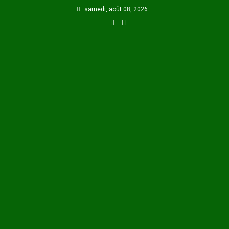
Skip
samedi, août 08, 2026
to
content