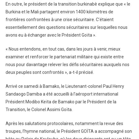
En outre, le président de la transition burkinabè explique que « le
Burkina et le Mali partagent environ 1400 kilomètres de
frontières confrontées à une crise sécuritaire. C’étaient
essentiellement des questions sécuritaires sur lesquelles nous
avons eu à échanger avec le Président Goïta ».
« Nous entendons, en tout cas, dans les jours à venir, mieux
examiner et renforcer le partenariat militaire qui existe entre
nous pour davantage relever les défis sécuritaires auxquels nos
deux peuples sont confrontés », a-t-il précisé.
Arrivé ce samedi à Bamako, le Lieutenant-colonel Paul Henry
Sandaogo Damiba a été accueilli à l’aéroport international
Président Modibo Keïta de Bamako par le Président de la
Transition, le Colonel Assimi Goïta.
Après les salutations protocolaires, notamment la revue des
troupes, l’hymne national, le Président GOÏTA a accompagné son
hôte au Palais de Koulouba, où les deux dirigeants ont eu un tête-