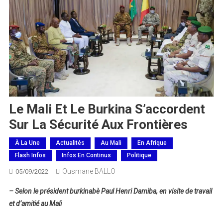
Le Mali Et Le Burkina S’accordent
Sur La Sécurité Aux Frontières
À La Une
Actualités
Au Mali
En Afrique
Flash Infos
Infos En Continus
Politique
Ousmane BALLO
05/09/2022
– Selon le président burkinabè Paul Henri Damiba, en visite de travail
et d’amitié au Mali