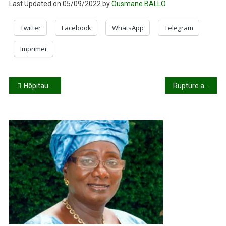
Last Updated on 05/09/2022 by
Ousmane BALLO
Twitter
Facebook
WhatsApp
Telegram
Imprimer
Navigation
Hôpitaux de Koutiala et Koulikoro : des mirages ?
Rupture avec Macron, tapis rouge à Poutine : A quand les retombées économiques et financières de la coopération avec la Russie ?
de
l’article