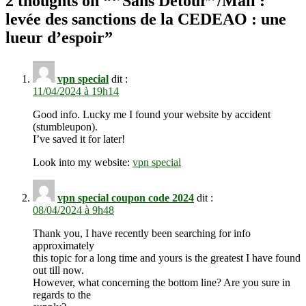
2 thoughts on “
‘’Sans Detour’’/Mali :
levée des sanctions de la CEDEAO : une
lueur d’espoir
”
vpn special
dit :
11/04/2024 à 19h14
Good info. Lucky me I found your website by accident
(stumbleupon).
I’ve saved it for later!
Look into my website:
vpn special
vpn special coupon code 2024
dit :
08/04/2024 à 9h48
Thank you, I have recently been searching for info
approximately
this topic for a long time and yours is the greatest I have found
out till now.
However, what concerning the bottom line? Are you sure in
regards to the