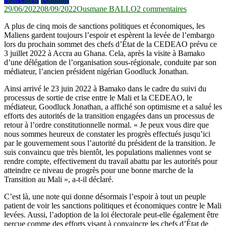
sur
29/06/2022
08/09/2022
Ousmane BALLO
2 commentaires
‘’Sans
A plus de cinq mois de sanctions politiques et économiques, les
Detour’’/Mal
Maliens gardent toujours l’espoir et espèrent la levée de l’embargo
levée
lors du prochain sommet des chefs d’État de la CEDEAO prévu ce
des
3 juillet 2022 à Accra au Ghana. Cela, après la visite à Bamako
sanctions
d’une délégation de l’organisation sous-régionale, conduite par son
de
médiateur, l’ancien président nigérian Goodluck Jonathan.
la
CEDEAO :
Ainsi arrivé le 23 juin 2022 à Bamako dans le cadre du suivi du
une
processus de sortie de crise entre le Mali et la CEDEAO, le
lueur
médiateur, Goodluck Jonathan, a affiché son optimisme et a salué les
d’espoir
efforts des autorités de la transition engagées dans un processus de
retour à l’ordre constitutionnelle normal. « Je peux vous dire que
nous sommes heureux de constater les progrès effectués jusqu’ici
par le gouvernement sous l’autorité du président de la transition. Je
suis convaincu que très bientôt, les populations maliennes vont se
rendre compte, effectivement du travail abattu par les autorités pour
atteindre ce niveau de progrès pour une bonne marche de la
Transition au Mali », a-t-il déclaré.
C’est là, une note qui donne désormais l’espoir à tout un peuple
patient de voir les sanctions politiques et économiques contre le Mali
levées. Aussi, l’adoption de la loi électorale peut-elle également être
perçue comme des efforts visant à convaincre les chefs d’État de