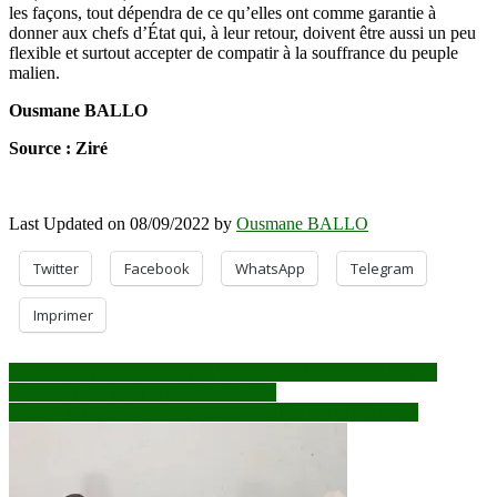
les façons, tout dépendra de ce qu’elles ont comme garantie à
donner aux chefs d’État qui, à leur retour, doivent être aussi un peu
flexible et surtout accepter de compatir à la souffrance du peuple
malien.
Ousmane BALLO
Source : Ziré
Last Updated on 08/09/2022 by
Ousmane BALLO
Twitter
Facebook
WhatsApp
Telegram
Imprimer
Navigation
Autorisation d’exportation de bétails pour la Tabaski : le Mali
ravitaille le Sénégal et la Côte d’Ivoire
de
Vote de la loi électorale : que nous veulent ces politiciens ?
l’article