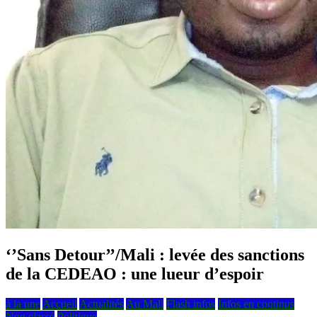
‘’Sans Detour’’/Mali : levée des sanctions
de la CEDEAO : une lueur d’espoir
à la une
Accueil
Actualités
Au Mali
Flash infos
Infos en continus
Non classé
Politique