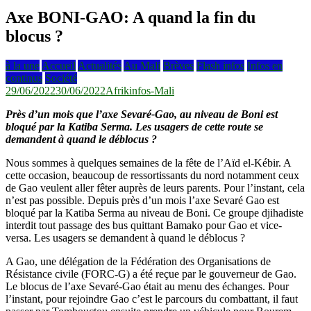
Axe BONI-GAO: A quand la fin du
blocus ?
à la une
Accueil
Actualités
Au Mali
Brèves
Flash infos
Infos en
continus
Société
29/06/2022
30/06/2022
Afrikinfos-Mali
Près d’un mois que l’axe Sevaré-Gao, au niveau de Boni est
bloqué par la Katiba Serma. Les usagers de cette route se
demandent à quand le déblocus ?
Nous sommes à quelques semaines de la fête de l’Aïd el-Kébir. A
cette occasion, beaucoup de ressortissants du nord notamment ceux
de Gao veulent aller fêter auprès de leurs parents. Pour l’instant, cela
n’est pas possible. Depuis près d’un mois l’axe Sevaré Gao est
bloqué par la Katiba Serma au niveau de Boni. Ce groupe djihadiste
interdit tout passage des bus quittant Bamako pour Gao et vice-
versa. Les usagers se demandent à quand le déblocus ?
A Gao, une délégation de la Fédération des Organisations de
Résistance civile (FORC-G) a été reçue par le gouverneur de Gao.
Le blocus de l’axe Sevaré-Gao était au menu des échanges. Pour
l’instant, pour rejoindre Gao c’est le parcours du combattant, il faut