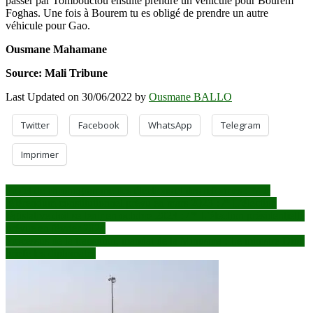
passer par Tombouctou ensuite prendre un véhicule pour Bourem
Foghas. Une fois à Bourem tu es obligé de prendre un autre
véhicule pour Gao.
Ousmane Mahamane
Source: Mali Tribune
Last Updated on 30/06/2022 by
Ousmane BALLO
Twitter
Facebook
WhatsApp
Telegram
Imprimer
Navigation
Projet de chronogramme des élections et des reformes : */Le
référendum constitutionnel prévu en mars 2023 : /* L’élection
de
législative doit se tenir en octobre 2023 : / * L’élection présidentielle
l’article
prévue en février 2024
Processus de la transition, mandat de la Minusma : Le ministre Diop
briefe les diplomates