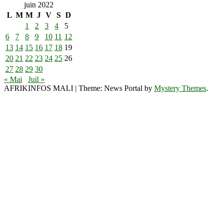
juin 2022
L
M
M
J
V
S
D
1
2
3
4
5
6
7
8
9
10
11
12
13
14
15
16
17
18
19
20
21
22
23
24
25
26
27
28
29
30
« Mai
Juil »
AFRIKINFOS MALI
|
Theme: News Portal by
Mystery Themes
.