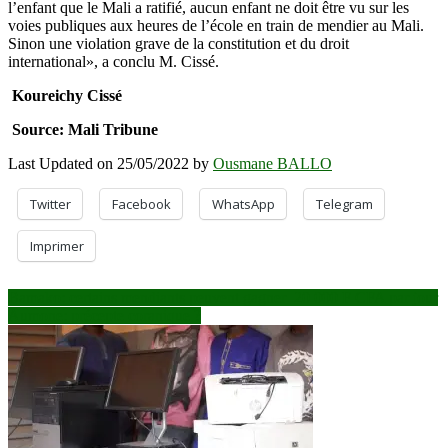
l’enfant que le Mali a ratifié, aucun enfant ne doit être vu sur les
voies publiques aux heures de l’école en train de mendier au Mali.
Sinon une violation grave de la constitution et du droit
international», a conclu M. Cissé.
Koureichy Cissé
Source: Mali Tribune
Last Updated on 25/05/2022 by
Ousmane BALLO
Twitter
Facebook
WhatsApp
Telegram
Imprimer
Navigation
Bamako: certains mendiants peuvent gagner 20 000 F CFA par jour
Aumone: précepte coranique ?
de
l’article