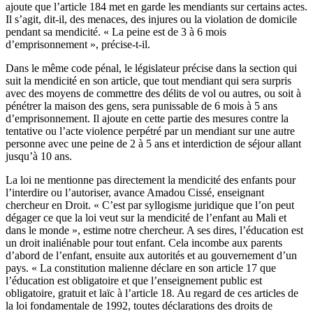
ajoute que l’article 184 met en garde les mendiants sur certains actes.
Il s’agit, dit-il, des menaces, des injures ou la violation de domicile
pendant sa mendicité. « La peine est de 3 à 6 mois
d’emprisonnement », précise-t-il.
Dans le même code pénal, le législateur précise dans la section qui
suit la mendicité en son article, que tout mendiant qui sera surpris
avec des moyens de commettre des délits de vol ou autres, ou soit à
pénétrer la maison des gens, sera punissable de 6 mois à 5 ans
d’emprisonnement. Il ajoute en cette partie des mesures contre la
tentative ou l’acte violence perpétré par un mendiant sur une autre
personne avec une peine de 2 à 5 ans et interdiction de séjour allant
jusqu’à 10 ans.
La loi ne mentionne pas directement la mendicité des enfants pour
l’interdire ou l’autoriser, avance Amadou Cissé, enseignant
chercheur en Droit. « C’est par syllogisme juridique que l’on peut
dégager ce que la loi veut sur la mendicité de l’enfant au Mali et
dans le monde », estime notre chercheur. A ses dires, l’éducation est
un droit inaliénable pour tout enfant. Cela incombe aux parents
d’abord de l’enfant, ensuite aux autorités et au gouvernement d’un
pays. « La constitution malienne déclare en son article 17 que
l’éducation est obligatoire et que l’enseignement public est
obligatoire, gratuit et laïc à l’article 18. Au regard de ces articles de
la loi fondamentale de 1992, toutes déclarations des droits de