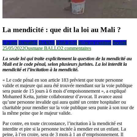
La mendicité : que dit la loi au Mali ?
à la une
Actualités
Au Mali
Flash infos
Infos en continus
Société
sur
25/05/2022
Ousmane BALLO
2 commentaires
La
La seule loi qui traite explicitement la question de la mendicité au
mendicité
Mali est le code pénal, selon plusieurs juristes. La loi interdit la
:
mendicité et l’incitation à la mendicité.
que
dit
« Le code pénal en son article 183 prévient que toute personne
la
valide et majeure qui aura été trouvée mendiant sur la voie publique
loi
sera punie de 15 jours à 6 mois d’empoisonnement », a expliqué
au
Mohamed Keita, juriste collaborateur d’avocat. Il avance aussi
Mali
qu’une personne invalide qui aura quitté un centre hospitalier ou
?
charitable pour mendier sur la voie publique sera punie à son tour de
la même peine que le majeur valide.
Par contre, en toute circonstance, l’incitation à la mendicité est
interdite et pire si la personne incitée à mendier est un enfant. La
peine, à l’en croire, sera de 3 mois à 1 an d’emprisonnement. Il