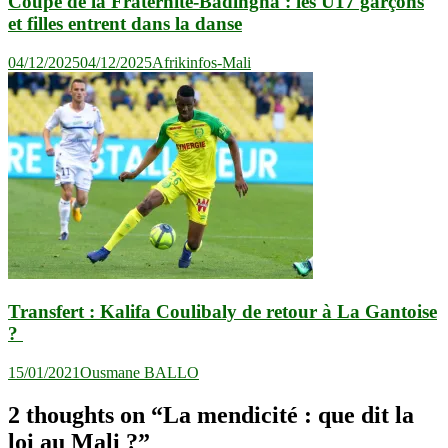
Coupe de la Fraternité-Badingna : les U17 garçons
et filles entrent dans la danse
04/12/2025
04/12/2025
Afrikinfos-Mali
Transfert : Kalifa Coulibaly de retour à La Gantoise
?
15/01/2021
Ousmane BALLO
2 thoughts on “
La mendicité : que dit la
loi au Mali ?
”