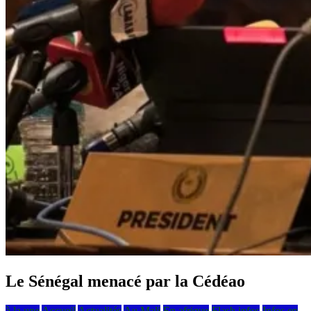
Le Sénégal menacé par la Cédéao
à la une
Accueil
Actualités
Au Mali
En afrique
Flash infos
Infos en