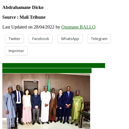
Abdrahamane Dicko
Source : Mali Tribune
Last Updated on 28/04/2022 by
Ousmane BALLO
Twitter
Facebook
WhatsApp
Telegram
Imprimer
Navigation
Cédéao : les « peuples » veulent désormais être entendus
Enlèvement d’un jeune entre Loulouni et Sikasso
de
l’article