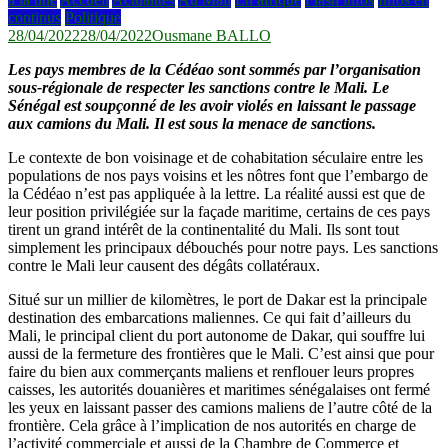
continus
Politique
28/04/2022
28/04/2022
Ousmane BALLO
Les pays membres de la Cédéao sont sommés par l’organisation
sous-régionale de respecter les sanctions contre le Mali. Le
Sénégal est soupçonné de les avoir violés en laissant le passage
aux camions du Mali. Il est sous la menace de sanctions.
Le contexte de bon voisinage et de cohabitation séculaire entre les
populations de nos pays voisins et les nôtres font que l’embargo de
la Cédéao n’est pas appliquée à la lettre. La réalité aussi est que de
leur position privilégiée sur la façade maritime, certains de ces pays
tirent un grand intérêt de la continentalité du Mali. Ils sont tout
simplement les principaux débouchés pour notre pays. Les sanctions
contre le Mali leur causent des dégâts collatéraux.
Situé sur un millier de kilomètres, le port de Dakar est la principale
destination des embarcations maliennes. Ce qui fait d’ailleurs du
Mali, le principal client du port autonome de Dakar, qui souffre lui
aussi de la fermeture des frontières que le Mali. C’est ainsi que pour
faire du bien aux commerçants maliens et renflouer leurs propres
caisses, les autorités douanières et maritimes sénégalaises ont fermé
les yeux en laissant passer des camions maliens de l’autre côté de la
frontière. Cela grâce à l’implication de nos autorités en charge de
l’activité commerciale et aussi de la Chambre de Commerce et