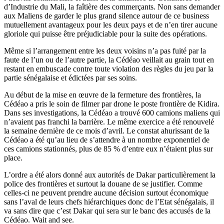
d’Industrie du Mali, la faîtière des commerçants. Non sans demander
aux Maliens de garder le plus grand silence autour de ce business
mutuellement avantageux pour les deux pays et de n’en tirer aucune
gloriole qui puisse être préjudiciable pour la suite des opérations.
Même si l’arrangement entre les deux voisins n’a pas fuité par la
faute de l’un ou de l’autre partie, la Cédéao veillait au grain tout en
restant en embuscade contre toute violation des règles du jeu par la
partie sénégalaise et édictées par ses soins.
Au début de la mise en œuvre de la fermeture des frontières, la
Cédéao a pris le soin de filmer par drone le poste frontière de Kidira.
Dans ses investigations, la Cédéao a trouvé 600 camions maliens qui
n’avaient pas franchi la barrière. Le même exercice a été renouvelé
la semaine dernière de ce mois d’avril. Le constat ahurissant de la
Cédéao a été qu’au lieu de s’attendre à un nombre exponentiel de
ces camions stationnés, plus de 85 % d’entre eux n’étaient plus sur
place.
L’ordre a été alors donné aux autorités de Dakar particulièrement la
police des frontières et surtout la douane de se justifier. Comme
celles-ci ne peuvent prendre aucune décision surtout économique
sans l’aval de leurs chefs hiérarchiques donc de l’Etat sénégalais, il
va sans dire que c’est Dakar qui sera sur le banc des accusés de la
Cédéao. Wait and see.