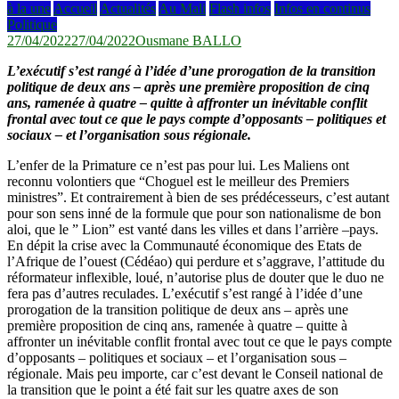
à la une
Accueil
Actualités
Au Mali
Flash infos
Infos en continus
Politique
27/04/2022
27/04/2022
Ousmane BALLO
L’exécutif s’est rangé à l’idée d’une prorogation de la transition
politique de deux ans – après une première proposition de cinq
ans, ramenée à quatre – quitte à affronter un inévitable conflit
frontal avec tout ce que le pays compte d’opposants – politiques et
sociaux – et l’organisation sous régionale.
L’enfer de la Primature ce n’est pas pour lui. Les Maliens ont
reconnu volontiers que “Choguel est le meilleur des Premiers
ministres”. Et contrairement à bien de ses prédécesseurs, c’est autant
pour son sens inné de la formule que pour son nationalisme de bon
aloi, que le ” Lion” est vanté dans les villes et dans l’arrière –pays.
En dépit la crise avec la Communauté économique des Etats de
l’Afrique de l’ouest (Cédéao) qui perdure et s’aggrave, l’attitude du
réformateur inflexible, loué, n’autorise plus de douter que le duo ne
fera pas d’autres reculades. L’exécutif s’est rangé à l’idée d’une
prorogation de la transition politique de deux ans – après une
première proposition de cinq ans, ramenée à quatre – quitte à
affronter un inévitable conflit frontal avec tout ce que le pays compte
d’opposants – politiques et sociaux – et l’organisation sous –
régionale. Mais peu importe, car c’est devant le Conseil national de
la transition que le point a été fait sur les quatre axes de son