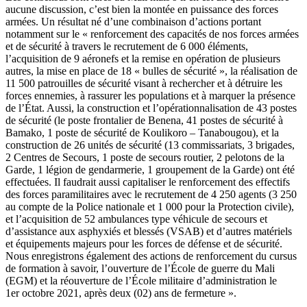
aucune discussion, c’est bien la montée en puissance des forces
armées. Un résultat né d’une combinaison d’actions portant
notamment sur le « renforcement des capacités de nos forces armées
et de sécurité à travers le recrutement de 6 000 éléments,
l’acquisition de 9 aéronefs et la remise en opération de plusieurs
autres, la mise en place de 18 « bulles de sécurité », la réalisation de
11 500 patrouilles de sécurité visant à rechercher et à détruire les
forces ennemies, à rassurer les populations et à marquer la présence
de l’État. Aussi, la construction et l’opérationnalisation de 43 postes
de sécurité (le poste frontalier de Benena, 41 postes de sécurité à
Bamako, 1 poste de sécurité de Koulikoro – Tanabougou), et la
construction de 26 unités de sécurité (13 commissariats, 3 brigades,
2 Centres de Secours, 1 poste de secours routier, 2 pelotons de la
Garde, 1 légion de gendarmerie, 1 groupement de la Garde) ont été
effectuées. Il faudrait aussi capitaliser le renforcement des effectifs
des forces paramilitaires avec le recrutement de 4 250 agents (3 250
au compte de la Police nationale et 1 000 pour la Protection civile),
et l’acquisition de 52 ambulances type véhicule de secours et
d’assistance aux asphyxiés et blessés (VSAB) et d’autres matériels
et équipements majeurs pour les forces de défense et de sécurité.
Nous enregistrons également des actions de renforcement du cursus
de formation à savoir, l’ouverture de l’École de guerre du Mali
(EGM) et la réouverture de l’École militaire d’administration le
1er octobre 2021, après deux (02) ans de fermeture ».