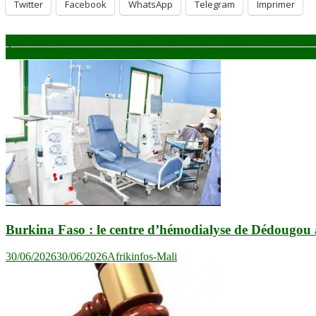
Twitter
Facebook
WhatsApp
Telegram
Imprimer
Navigation
Cherté et pénurie du carburant au Mali : 2000 FCFA pour le litre d’e
Évènements de Moura : Moscou félicite le Mali pour une «victoire imp
de
l’article
Burkina Faso : le centre d’hémodialyse de Dédougou accu
30/06/2026
30/06/2026
Afrikinfos-Mali