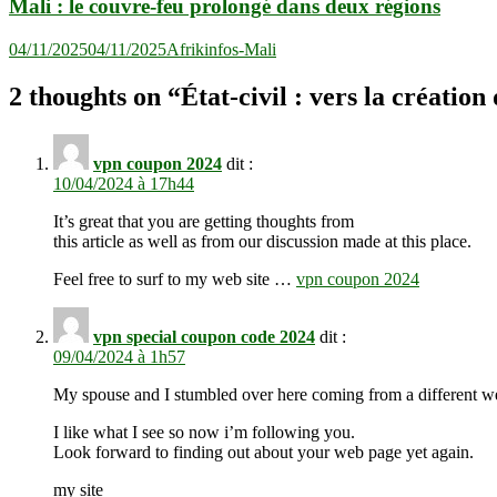
Mali : le couvre-feu prolongé dans deux régions
04/11/2025
04/11/2025
Afrikinfos-Mali
2 thoughts on “
État-civil : vers la créatio
vpn coupon 2024
dit :
10/04/2024 à 17h44
It’s great that you are getting thoughts from
this article as well as from our discussion made at this place.
Feel free to surf to my web site …
vpn coupon 2024
vpn special coupon code 2024
dit :
09/04/2024 à 1h57
My spouse and I stumbled over here coming from a different we
I like what I see so now i’m following you.
Look forward to finding out about your web page yet again.
my site