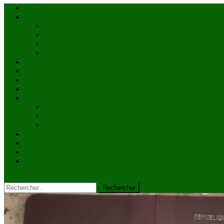
Accueil
Actualités
à la une
Au Mali
En afrique
Internationnal
Brèves
économie
Politique
Santé
Société
éducation
Culture
Faits divers
Sports
VIDÉOS
Kiosque à journaux
CONTACT
site mode button
Rechercher :