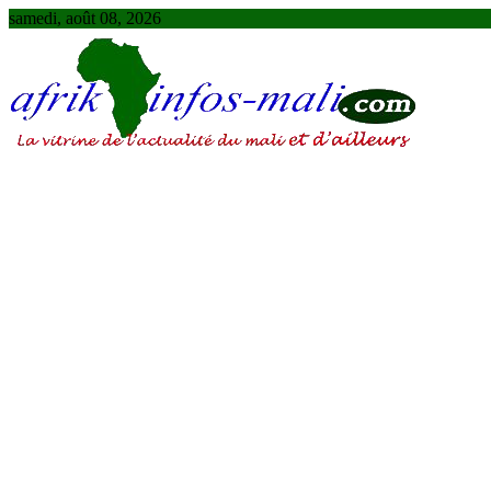
Skip
samedi, août 08, 2026
to
content
AFRIKINFOS MALI
La vitrine de l'actualité du Mali et d'ailleurs