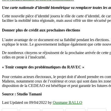
État-
Une carte nationale d’identité biométrique va remplacer toutes les a
civil
:
Cette nouvelle pièce d’identité jouera le rôle de carte d’identité, de ca
vers
faciliter la mobilité intra régionale, mais aussi offrir un titre sécurisé p
la
création
d’une
Donner plus de crédit aux prochaines élections
carte
d’identité
L’autre avantage de ce document est sa fiabilité pendant les élections. 
nationale
explique le texte. Le gouvernement indique également que cette nouvel
biométrique
De nombreux citoyens se réjouissent de la prochaine arrivée de cette piè
celles en proie à l’insécurité.
« Tenir compte des problématiques du RAVEC »
Pour certains acteurs électoraux, le projet doit d’abord prendre en co
Maliens, notamment ceux de l’extérieur et ceux qui sont dans les zone
disposition de la CEDEAO est bénéfique et peut garantir les futures é
Source : Studio Tamani
Last Updated on 09/04/2022 by
Ousmane BALLO