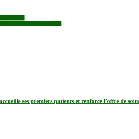
ssence à Koro
ortante» contre le «terrorisme»
eille ses premiers patients et renforce l’offre de soins