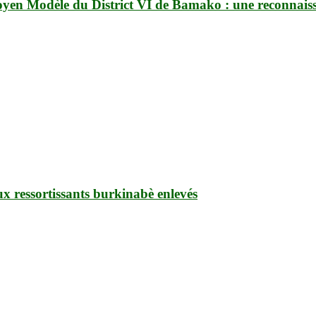
yen Modèle du District VI de Bamako : une reconnais
ux ressortissants burkinabè enlevés