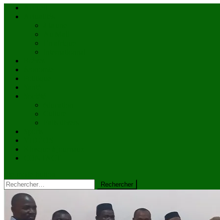
Accueil
Actualités
à la une
Au Mali
En afrique
Internationnal
Brèves
économie
Politique
Santé
Société
éducation
Culture
Faits divers
Sports
VIDÉOS
Kiosque à journaux
CONTACT
site mode button
Rechercher :