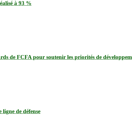
éalisé à 93 %
ards de FCFA pour soutenir les priorités de développem
e ligne de défense