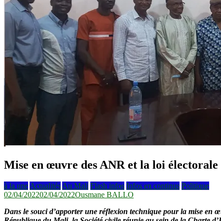
Mise en œuvre des ANR et la loi électorale
à la une
Actualités
Au Mali
Flash infos
Infos en continus
Politique
02/04/2022
02/04/2022
Ousmane BALLO
Dans le souci d’apporter une réflexion technique pour la mise en œu
République du Mali, la Société civile réunie au sein de la Charte 