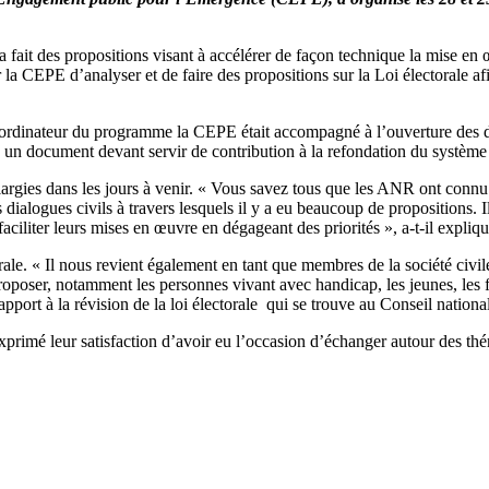
fait des propositions visant à accélérer de façon technique la mise e
 CEPE d’analyser et de faire des propositions sur la Loi électorale afin 
ordinateur du programme la CEPE était accompagné à l’ouverture des deu
on, un document devant servir de contribution à la refondation du systè
largies dans les jours à venir. « Vous savez tous que les ANR ont connu 
ialogues civils à travers lesquels il y a eu beaucoup de propositions. I
ciliter leurs mises en œuvre en dégageant des priorités », a-t-il expliqu
rale. « Il nous revient également en tant que membres de la société civile
 proposer, notamment les personnes vivant avec handicap, les jeunes, les 
ort à la révision de la loi électorale qui se trouve au Conseil national d
exprimé leur satisfaction d’avoir eu l’occasion d’échanger autour des thém