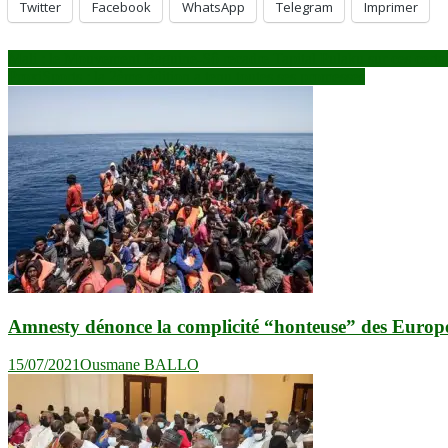
Twitter
Facebook
WhatsApp
Telegram
Imprimer
Navigation
Mali : le Mouvement Baguine-Sô recadre Tapital Pulaku sur ces certain
ProxiSports : la 2ème édition a tenu toutes ses promesses
de
l’article
Amnesty dénonce la complicité “honteuse” des Europé
15/07/2021
Ousmane BALLO