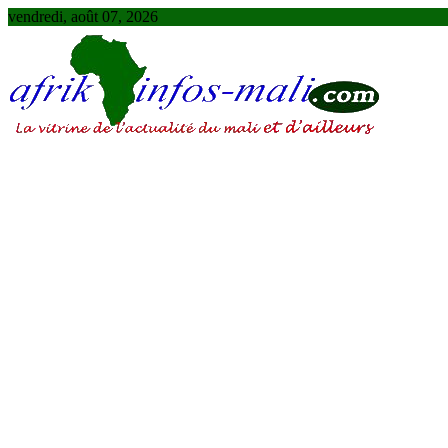
Skip
vendredi, août 07, 2026
to
content
AFRIKINFOS MALI
La vitrine de l'actualité du Mali et d'ailleurs