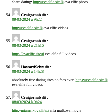
share dating:
http://evaelfie.site/#
eva elfie photo
Craigornab
dit :
09/03/2024 à 9h22
http://evaelfie.site/#
eva elfie videos
Craigornab
dit :
08/03/2024 à 21h16
https://evaelfie.site/#
eva elfie full videos
HowardSeivy
dit :
08/03/2024 à 14h28
absolutely free dating sites no fees ever:
https://evaelfie.site/#
eva elfie full videos
Craigornab
dit :
08/03/2024 à 9h24
http://miamalkova.life/#
mia malkova movie