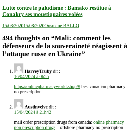
Lutte contre le paludisme : Bamako restitue à
Conakry ses moustiquaires volées
15/08/2020
15/08/2020
Ousmane BALLO
494 thoughts on “
Mali: comment les
défenseurs de la souveraineté réagissent à
l’attaque russe en Ukraine
”
HarveyTruby
dit :
16/04/2024 à 0h55
https://onlinepharmacyworld.shop/#
best canadian pharmacy
no prescription
Austinvelve
dit :
15/04/2024 à 21h42
mail order prescription drugs from canada:
online pharmacy
non prescription drugs
– offshore pharmacy no prescription