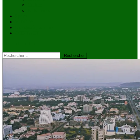
Culture
Faits divers
Sports
VIDÉOS
Kiosque à journaux
CONTACT
site mode button
Rechercher :