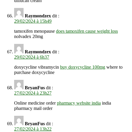
diflucan cream
Raymondzex
dit :
29/02/2024 à 15h49
tamoxifen menopause
does tamoxifen cause weight loss
nolvadex 20mg
Raymondzex
dit :
29/02/2024 à 6h37
doxycycline vibramycin
buy doxycycline 100mg
where to
purchase doxycycline
BryanFus
dit :
27/02/2024 à 23h27
Online medicine order
pharmacy website india
india
pharmacy mail order
BryanFus
dit :
27/02/2024 à 13h22