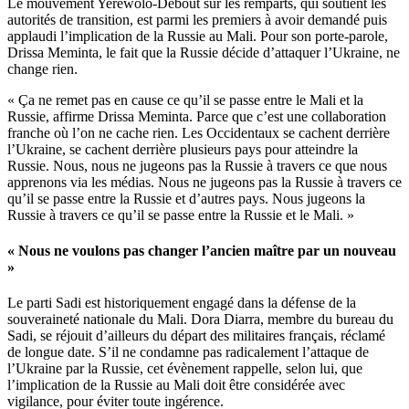
Le mouvement Yerewolo-Debout sur les remparts, qui soutient les
à
autorités de transition, est parmi les premiers à avoir demandé puis
l’attaque
applaudi l’implication de la Russie au Mali. Pour son porte-parole,
russe
Drissa Meminta, le fait que la Russie décide d’attaquer l’Ukraine, ne
en
change rien.
Ukraine
« Ça ne remet pas en cause ce qu’il se passe entre le Mali et la
Russie, affirme Drissa Meminta. Parce que c’est une collaboration
franche où l’on ne cache rien. Les Occidentaux se cachent derrière
l’Ukraine, se cachent derrière plusieurs pays pour atteindre la
Russie. Nous, nous ne jugeons pas la Russie à travers ce que nous
apprenons via les médias. Nous ne jugeons pas la Russie à travers ce
qu’il se passe entre la Russie et d’autres pays. Nous jugeons la
Russie à travers ce qu’il se passe entre la Russie et le Mali. »
« Nous ne voulons pas changer l’ancien maître par un nouveau
»
Le parti Sadi est historiquement engagé dans la défense de la
souveraineté nationale du Mali. Dora Diarra, membre du bureau du
Sadi, se réjouit d’ailleurs du départ des militaires français, réclamé
de longue date. S’il ne condamne pas radicalement l’attaque de
l’Ukraine par la Russie, cet évènement rappelle, selon lui, que
l’implication de la Russie au Mali doit être considérée avec
vigilance, pour éviter toute ingérence.