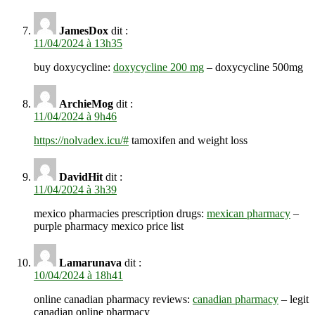
JamesDox
dit :
11/04/2024 à 13h35
buy doxycycline:
doxycycline 200 mg
– doxycycline 500mg
ArchieMog
dit :
11/04/2024 à 9h46
https://nolvadex.icu/#
tamoxifen and weight loss
DavidHit
dit :
11/04/2024 à 3h39
mexico pharmacies prescription drugs:
mexican pharmacy
–
purple pharmacy mexico price list
Lamarunava
dit :
10/04/2024 à 18h41
online canadian pharmacy reviews:
canadian pharmacy
– legit
canadian online pharmacy