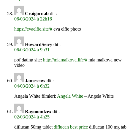
Craigornab
dit :
06/03/2024 à 22h16
https://evaelfie.site/#
eva elfie photo
HowardSeivy
dit :
06/03/2024 à 9h31
pof dating site:
http://miamalkova.life/#
mia malkova new
video
Jamescow
dit :
04/03/2024 à 6h32
Angela White filmleri:
Angela White
– Angela White
Raymondzex
dit :
02/03/2024 à 4h25
diflucan 50mg tablet
diflucan best price
diflucan 100 mg tab