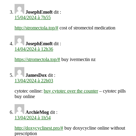
JosephEmoft
dit :
15/04/2024 à 7h55
http://stromectola.top/#
cost of stromectol medication
JosephEmoft
dit :
14/04/2024 à 12h36
https://stromectola.top/#
buy ivermectin nz
JamesDox
dit :
13/04/2024 à 22h03
cytotec online:
buy cytotec over the counter
– cytotec pills
buy online
ArchieMog
dit :
13/04/2024 à 1h54
http://doxycyclinest.pro/#
buy doxycycline online without
prescription