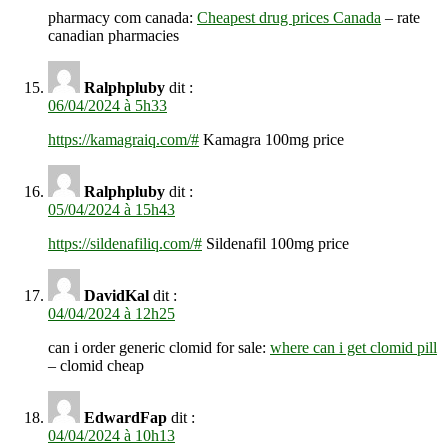
pharmacy com canada:
Cheapest drug prices Canada
– rate
canadian pharmacies
Ralphpluby
dit :
06/04/2024 à 5h33
https://kamagraiq.com/#
Kamagra 100mg price
Ralphpluby
dit :
05/04/2024 à 15h43
https://sildenafiliq.com/#
Sildenafil 100mg price
DavidKal
dit :
04/04/2024 à 12h25
can i order generic clomid for sale:
where can i get clomid pill
– clomid cheap
EdwardFap
dit :
04/04/2024 à 10h13