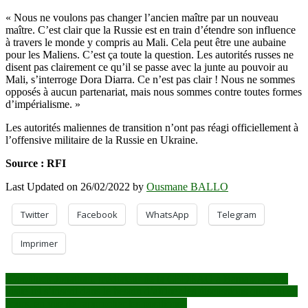
« Nous ne voulons pas changer l’ancien maître par un nouveau
maître. C’est clair que la Russie est en train d’étendre son influence
à travers le monde y compris au Mali. Cela peut être une aubaine
pour les Maliens. C’est ça toute la question. Les autorités russes ne
disent pas clairement ce qu’il se passe avec la junte au pouvoir au
Mali, s’interroge Dora Diarra. Ce n’est pas clair ! Nous ne sommes
opposés à aucun partenariat, mais nous sommes contre toutes formes
d’impérialisme. »
Les autorités maliennes de transition n’ont pas réagi officiellement à
l’offensive militaire de la Russie en Ukraine.
Source : RFI
Last Updated on 26/02/2022 by
Ousmane BALLO
Twitter
Facebook
WhatsApp
Telegram
Imprimer
Navigation
Goodluck Jonathan, médiateur de la CEDEAO à Bamako : «Ma
visite ici s’inscrit dans le besoin d’affiner les discussions qui sont en
de
cours, en vue de rapprocher les positions»