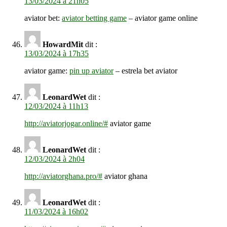
13/03/2024 à 21h05
aviator bet:
aviator betting game
– aviator game online
HowardMit
dit :
13/03/2024 à 17h35
aviator game:
pin up aviator
– estrela bet aviator
LeonardWet
dit :
12/03/2024 à 11h13
http://aviatorjogar.online/#
aviator game
LeonardWet
dit :
12/03/2024 à 2h04
http://aviatorghana.pro/#
aviator ghana
LeonardWet
dit :
11/03/2024 à 16h02