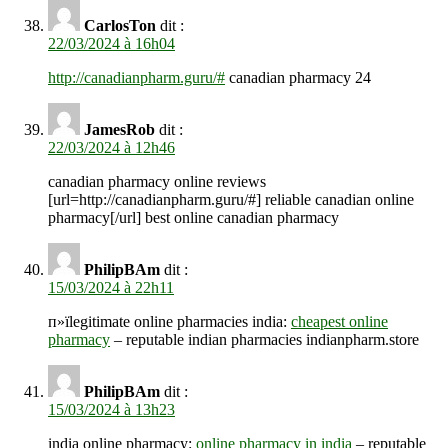
CarlosTon
dit :
22/03/2024 à 16h04
http://canadianpharm.guru/#
canadian pharmacy 24
JamesRob
dit :
22/03/2024 à 12h46
canadian pharmacy online reviews
[url=http://canadianpharm.guru/#] reliable canadian online
pharmacy[/url] best online canadian pharmacy
PhilipBAm
dit :
15/03/2024 à 22h11
п»їlegitimate online pharmacies india:
cheapest online
pharmacy
– reputable indian pharmacies indianpharm.store
PhilipBAm
dit :
15/03/2024 à 13h23
india online pharmacy:
online pharmacy in india
– reputable