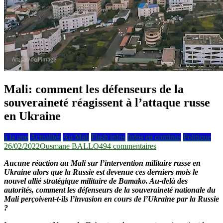
Mali: comment les défenseurs de la
souveraineté réagissent à l’attaque russe
en Ukraine
à la une
Actualités
Au Mali
Flash infos
Infos en continus
Politique
sur
26/02/2022
Ousmane BALLO
494 commentaires
Mali:
Aucune réaction au Mali sur l’intervention militaire russe en
comment
Ukraine alors que la Russie est devenue ces derniers mois le
les
nouvel allié stratégique militaire de Bamako. Au-delà des
défenseurs
autorités, comment les défenseurs de la souveraineté nationale du
de
Mali perçoivent-t-ils l’invasion en cours de l’Ukraine par la Russie
la
?
souveraineté
réagissent