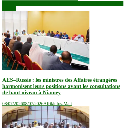
l’article
Mali: pas d’accord sur la durée de la transition avec la mission de la
Cédéao
AES–Russie : les ministres des Affaires étrangères
harmonisent leurs positions avant les consultations
de haut niveau à Niamey
08/07/2026
08/07/2026
Afrikinfos-Mali