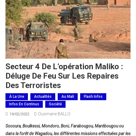
Secteur 4 De L’opération Maliko :
Déluge De Feu Sur Les Repaires
Des Terroristes
À La Une
Actualités
Au Mali
Flash Infos
Infos En Continus
Société
Ousmane BALLO
19/02/2022
Socoura, Boulkessi, Mondoro, Boni, Farabougou, Marébougou ou
dans la forêt de Wagadou, les différentes missions effectuées par les