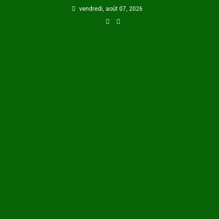
Skip
vendredi, août 07, 2026
to
content