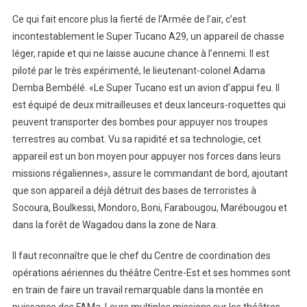
Ce qui fait encore plus la fierté de l’Armée de l’air, c’est
incontestablement le Super Tucano A29, un appareil de chasse
léger, rapide et qui ne laisse aucune chance à l’ennemi. Il est
piloté par le très expérimenté, le lieutenant-colonel Adama
Demba Bembélé. «Le Super Tucano est un avion d’appui feu. Il
est équipé de deux mitrailleuses et deux lanceurs-roquettes qui
peuvent transporter des bombes pour appuyer nos troupes
terrestres au combat. Vu sa rapidité et sa technologie, cet
appareil est un bon moyen pour appuyer nos forces dans leurs
missions régaliennes», assure le commandant de bord, ajoutant
que son appareil a déjà détruit des bases de terroristes à
Socoura, Boulkessi, Mondoro, Boni, Farabougou, Marébougou et
dans la forêt de Wagadou dans la zone de Nara.
Il faut reconnaître que le chef du Centre de coordination des
opérations aériennes du théâtre Centre-Est et ses hommes sont
en train de faire un travail remarquable dans la montée en
puissance des FAMa. Leurs multiples missions sur les théâtres