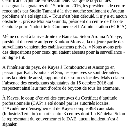
Certificat d’Aptitude Professionnelle. Malgré le boycott des
enseignants signataires du 15 octobre 2016, les présidents de centre
rencontrés par Studio Tamani à la rive gauche soulignent qu’aucun
problème n’a été signalé. « Tout s’est bien déroulé, il n’y a eu aucun
obstacle », précise Moussa Guindo, président du centre de l’École
Centrale pour l’Industrie le Commerce et l’Administration (ECICA).
Même constat à la rive droite de Bamako. Selon Arouna N’diaye,
président du centre au lycée Kankou Moussa, la majeure partie des
surveillants venaient des établissements privés. « Nous avons pris
des dispositions pour ceux qui étaient absents pour la surveillance »,
souligne-t-il.
A l’intérieur du pays, de Kayes à Tombouctou et Ansongo en
passant par Kati, Koutiala et San, les épreuves se sont déroulées
dans la quiétude aussi, rapportent des sources locales. Mais cela en
l’absence des enseignants signataires du 15 octobre 2016 qui
respectent ainsi leur mot d’ordre de boycott de tous les examens.
À Kayes, le coup d’envoi des épreuves du Certificat d’aptitude
professionnelle (CAP) a été donné par les autorités locales.
L’Académie d’enseignement de Kayes compte 493 candidats
(Industrie-Tertiaire) repartis entre 3 centres dont 1 à Kénieba. Selon
le représentant du gouverneur et le DAE, aucun incident n’est à
signaler.