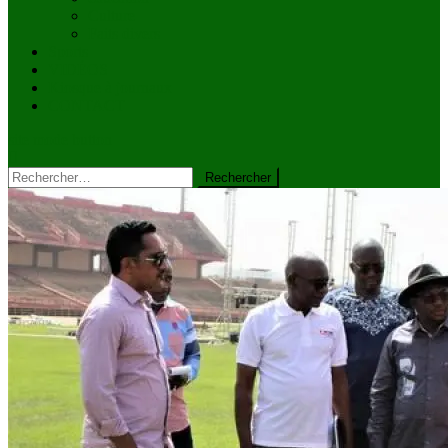
Culture
Faits divers
Sports
VIDÉOS
Kiosque à journaux
CONTACT
site mode button
Rechercher :