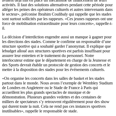
avaient déjà mis en place un mécanisme de financement de leurs
activités. Il faut des solutions alternatives pendant cette période pour
alléger les peines des opérateurs culturels et autres intervenants dans
le secteur», préconise Ibrahim Coulibaly qui rappelle que les stades
sont surtout sollicités par les rappeurs. «Ces jeunes rappeurs ont une
force de mobilisation extraordinaire pour leurs concerts», rappelle-t-
il.
La décision d’interdiction engendre aussi un manque à gagner pour
les directions des stades. Comme le confirme un responsable d’une
structure sportive qui a souhaité garder l’anonymat. Il explique que
lebudget alloué aux structures sportives est parfois insuffisant pour
assurer leur entretien et le traitement du personnel. Notre
interlocuteur estime que le département en charge de la Jeunesse et
des Sports devrait établir un protocole de gestion des concerts et le
mettre à la disposition des stades pour les événements culturels.
«On organise les concerts dans les salles de basket et les stades
partout dans le monde. Nous avons l’exemple de Wembley Stadium
de Londres en Angleterre ou le Stade de France à Paris qui
accueillent les plus grands spectacles de musique et de
démonstration. Plusieurs grandes vedettes et des centaines de
milliers de spectateurs s’y retrouvent régulièrement pour des show
qui durent toute la nuit. Cela ne rend pas ces instances sportives
inutilisables», rappelle le responsable de stade.