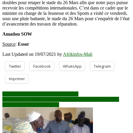
doubles pour retaper le stade du 26 Mars afin que notre pays puisse
recevoir les compétitions internationales. C’est dans ce cadre que le
ministre en charge de la Jeunesse et des Sports a visité ce vendredi,
sous une pluie battante, le stade du 26 Mars pour s’enquérir de l’état
d’avancement des travaux de réparation.
Amadou SOW
Source
:
Essor
Last Updated on 19/07/2021 by
Afrikinfos-Mali
Twitter
Facebook
WhatsApp
Telegram
Imprimer
Navigation
Un réseau de voleurs de moto démantelé
Mali: le chef de l’ONU recommande d’augmenter la Minusma
de
d’environ 2000 Casques bleus
l’article