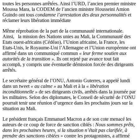
toutes les personnes arrêtées. Ainsi l’URD, l’ancien premier ministre
Moussa Mara, la CODEM de l’ancien ministre Housseini Amion
Guindo ont tous
condamne l’arrestation des deux personnalités
et
réclamer leurs libération immédiate
Même réprobation de la part de la communauté internationale.
Ainsi, la mission des Nations unies au Mali, la Communauté des
Etats ouest-africains (Cédéao), l’Union africaine, la France, les
Etats-Unis, le Royaume-Uni l’Allemagne et l’Union européenne ont
affirmé dans un communiqué commun
« leur ferme soutien aux
autorités de la transition »
. Ils ont rejeté par avance tout fait
accompli, y compris une éventuelle démission forcée des dirigeants
arrêtés.
Le secrétaire général de l’ONU, Antonio Guterres, a appelé lundi
dans un tweet
« au calme »
au Mali et à la
« libération
inconditionnelle »
de ses dirigeants civils, arrêtés dans la journée par
les militaires. Selon des diplomates, le Conseil de sécurité de l’ONU
pourrait tenir une réunion d’urgence dans les prochains jours sur la
situation au Mali.
Le président français Emmanuel Macron a de son cote menacé les
auteurs de ce coup de force de sanction ciblés :
Nous sommes prêts,
dans les prochaines heures, si la situation n’était pas clarifiée, à
prendre des sanctions ciblées
» contre les protagonistes, a affirmé