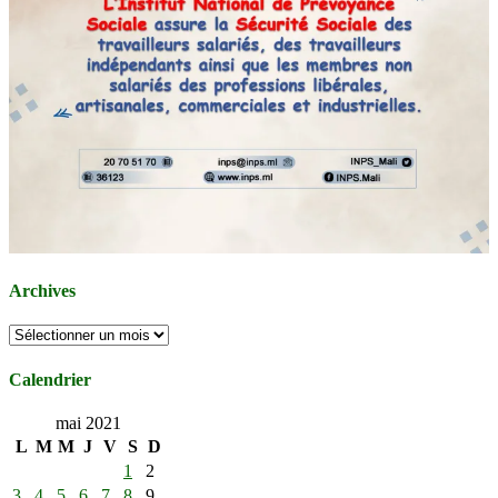
Archives
Archives
Calendrier
mai 2021
L
M
M
J
V
S
D
1
2
3
4
5
6
7
8
9