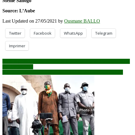
Mémé Sanogo
Source: L’Aube
Last Updated on 27/05/2021 by
Ousmane BALLO
Twitter
Facebook
WhatsApp
Telegram
Imprimer
Navigation
Mali: le président Bah N’Daw et le Premier ministre Moctar Ouane
ont démissionné
de
août 2020-mai 2021 : Chronique d’une transition mouvementée
l’article