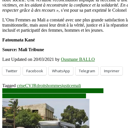
victimes, en les aidant à reconstruire la confiance et la solidarité. En 
respecter grâce à des recours »
, s’est pour sa part exprimé le Colonel
L’Onu Femmes au Mali a constaté avec une plus grande satisfaction la
transitionnelle, mais aussi leur droit à la vérité, justice et à la rép
inclusif et participatif des femmes, hommes et les jeunes.
Fatoumata Kané
Source: Mali Tribune
Last Updated on 20/03/2021 by
Ousmane BALLO
Twitter
Facebook
WhatsApp
Telegram
Imprimer
Tagged
crise
CVJR
droits
hommes
justice
mali
Navigation
Attaque de Tessit : la force Barkhane revient sur les faits
KAYES : arrestations de trafiquants de drogue
de
l’article