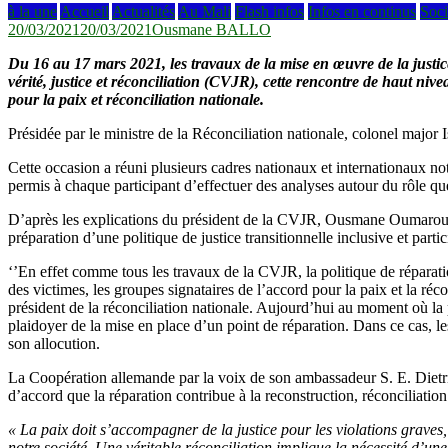
à la une
Accueil
Actualités
Au Mali
Flash infos
Infos en continus
Soci
20/03/2021
20/03/2021
Ousmane BALLO
Du 16 au 17 mars 2021, les travaux de la mise en œuvre de la justic
vérité, justice et réconciliation (CVJR), cette rencontre de haut nive
pour la paix et réconciliation nationale.
Présidée par le ministre de la Réconciliation nationale, colonel majo
Cette occasion a réuni plusieurs cadres nationaux et internationaux 
permis à chaque participant d’effectuer des analyses autour du rôle que
D’après les explications du président de la CVJR, Ousmane Oumarou Si
préparation d’une politique de justice transitionnelle inclusive et partic
‘’En effet comme tous les travaux de la CVJR, la politique de réparati
des victimes, les groupes signataires de l’accord pour la paix et la réco
président de la réconciliation nationale. Aujourd’hui au moment où la p
plaidoyer de la mise en place d’un point de réparation. Dans ce cas, 
son allocution.
La Coopération allemande par la voix de son ambassadeur S. E. Dietrich
d’accord que la réparation contribue à la reconstruction, réconciliati
« La paix doit s’accompagner de la justice pour les violations graves, d
notre société. Une véritable réconciliation implique la nécessité d’une