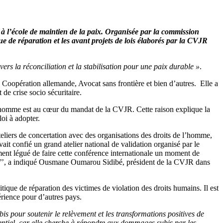
 à l’école de maintien de la paix. Organisée par la commission
que de réparation et les avant projets de lois élaborés par la CVJR
vers la réconciliation et la stabilisation pour une paix durable »
.
Coopération allemande, Avocat sans frontière et bien d’autres. Elle a
de crise socio sécuritaire.
l’homme est au cœur du mandat de la CVJR. Cette raison explique la
loi à adopter.
teliers de concertation avec des organisations des droits de l’homme,
vait confié un grand atelier national de validation organisé par le
ement légué de faire cette conférence internationale un moment de
tion’’, a indiqué Ousmane Oumarou Sidibé, président de la CVJR dans
ique de réparation des victimes de violation des droits humains. Il est
érience pour d’autres pays.
ubis pour soutenir le relèvement et les transformations positives de
ssentiel, car elle cherche à répondre aux dommages subis par les