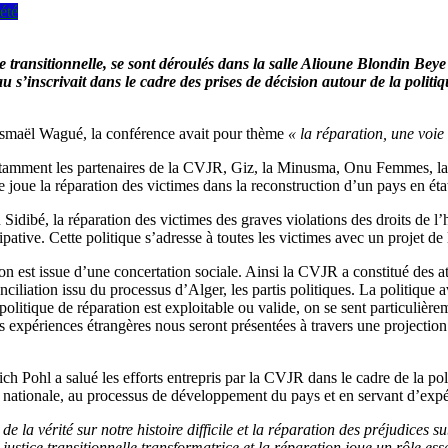
été
e transitionnelle, se sont déroulés dans la salle Alioune Blondin Beye
au s’inscrivait dans le cadre des prises de décision autour de la politi
r Ismaël Wagué, la conférence avait pour thème
« la réparation, une voie 
notamment les partenaires de la CVJR, Giz, la Minusma, Onu Femmes, la 
 joue la réparation des victimes dans la reconstruction d’un pays en état 
dibé, la réparation des victimes des graves violations des droits de 
ipative. Cette politique s’adresse à toutes les victimes avec un projet de 
on est issue d’une concertation sociale. Ainsi la CVJR a constitué des a
nciliation issu du processus d’Alger, les partis politiques. La politique a
olitique de réparation est exploitable ou valide, on se sent particulièr
les expériences étrangères nous seront présentées à travers une projec
 Pohl a salué les efforts entrepris par la CVJR dans le cadre de la polit
on nationale, au processus de développement du pays et en servant d’exp
e la vérité sur notre histoire difficile et la réparation des préjudices s
 justice transitionnelle transformatrice et la réparation joue un rôle e