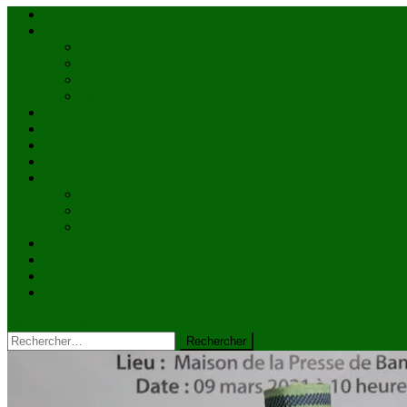
Accueil
Actualités
à la une
Au Mali
En afrique
Internationnal
Brèves
économie
Politique
Santé
Société
éducation
Culture
Faits divers
Sports
VIDÉOS
Kiosque à journaux
CONTACT
site mode button
Rechercher :