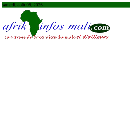
Skip
samedi, août 08, 2026
to
content
AFRIKINFOS MALI
La vitrine de l'actualité du Mali et d'ailleurs