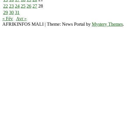
22
23
24
25
26
27
28
29
30
31
« Fév
Avr »
AFRIKINFOS MALI
|
Theme: News Portal by
Mystery Themes
.