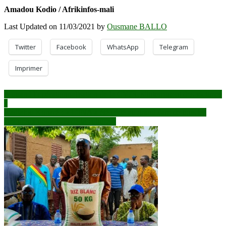
Amadou Kodio / Afrikinfos-mali
Last Updated on 11/03/2021 by
Ousmane BALLO
Twitter
Facebook
WhatsApp
Telegram
Imprimer
Navigation
A quand l’opérationnalisation de la CVJR, s’interrogent des victimes
?
de
Kadiatou Konaré : « L’INA a été cédé au grand dam de tous les
l’article
amoureux des arts et de la culture »