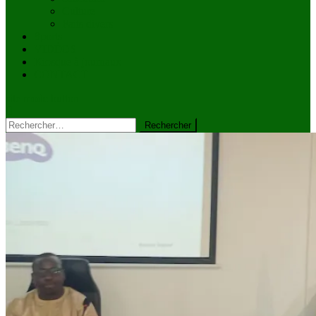
Culture
Faits divers
Sports
VIDÉOS
Kiosque à journaux
CONTACT
site mode button
Rechercher :