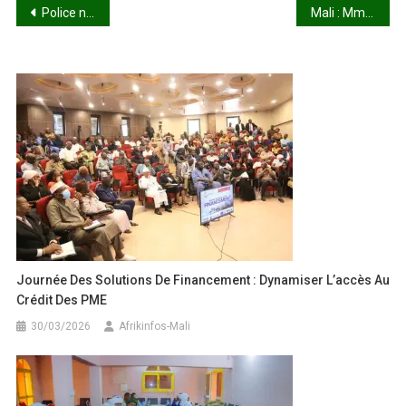
Navigation
Police nationale : un « Ciwara » sur les épaules de Moussoudou Arby !
Mali : Mme Oumou Touré parle du 08 Mars !
de
l’article
Journée Des Solutions De Financement : Dynamiser L’accès Au
Crédit Des PME
30/03/2026
Afrikinfos-Mali