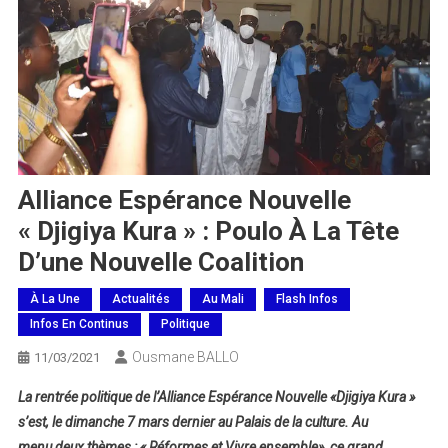
Alliance Espérance Nouvelle
« Djigiya Kura » : Poulo À La Tête
D’une Nouvelle Coalition
À La Une
Actualités
Au Mali
Flash Infos
Infos En Continus
Politique
Ousmane BALLO
11/03/2021
La rentrée politique de l’Alliance Espérance Nouvelle «Djigiya Kura »
s’est, le dimanche 7 mars dernier au Palais de la culture. Au
menu deux thèmes :
« Réformes et Vivre ensemble», ce grand