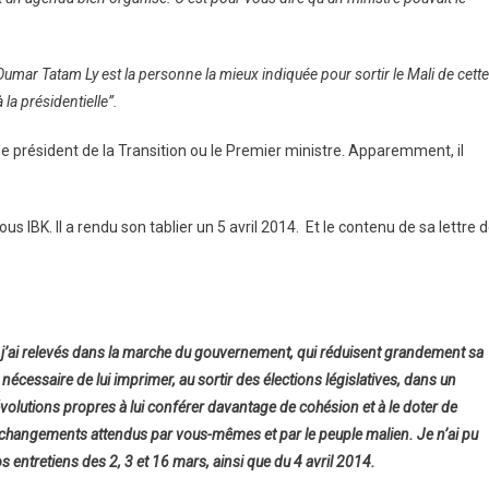
umar Tatam Ly est la personne la mieux indiquée pour sortir le Mali de cette
 la présidentielle”.
e président de la Transition ou le Premier ministre. Apparemment, il
us IBK. Il a rendu son tablier un 5 avril 2014. Et le contenu de sa lettre 
j’ai relevés dans la marche du gouvernement, qui réduisent grandement sa
u nécessaire de lui imprimer, au sortir des élections législatives, dans un
olutions propres à lui conférer davantage de cohésion et à le doter de
changements attendus par vous-mêmes et par le peuple malien. Je n’ai pu
s entretiens des 2, 3 et 16 mars, ainsi que du 4 avril 2014.