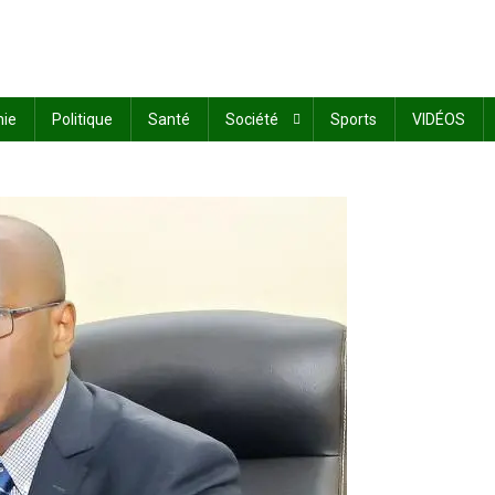
ie
Politique
Santé
Société
Sports
VIDÉOS