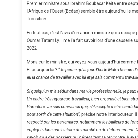
Premier ministre sous Ibrahim Boubacar Kéita entre septe
l’Afrique de l’Ouest (Bcéao) semble être aujourd’hui le mei
Transition.
En tout cas, c’est l’avis d’un ancien ministre qui a occupé 
Oumar Tatam Ly. Il me l’a fait savoir lors d’une causerie 
2022.
Monsieur le ministre, qui voyez-vous aujourd’hui comme fu
Et pourquoi lui ?
“Je pense qu’aujourd’hui le Mali a besoin d
eu la chance de travailler avec lui et je sais comment il travaill
Si quelqu’un m’a séduit dans ma vie professionnelle, je peux 
Un cadre très rigoureux, travailleur, bien organisé et bien st
Primature. Je suis convaincu que, s’il accepte d’être candidat
pour sortir de cette situation”,
précise notre interlocuteur. Il
respecté par les partenaires, notamment les bailleurs de fond
impliqué dans une histoire de marché ou de détournement. C’
savoir s’il a des dossiers qui nécessitent sa rencontre. Il av