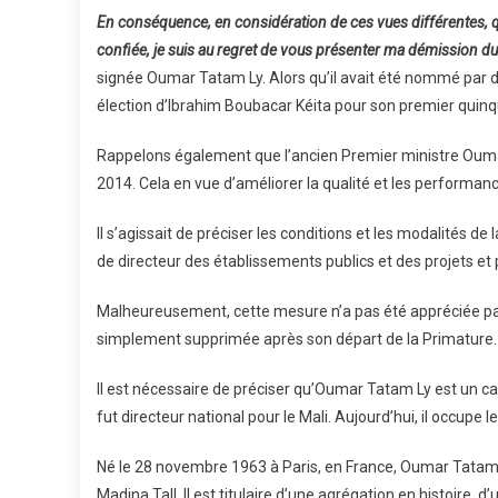
En conséquence, en considération de ces vues différentes, q
confiée, je suis au regret de vous présenter ma démission d
signée Oumar Tatam Ly. Alors qu’il avait été nommé par 
élection d’Ibrahim Boubacar Kéita pour son premier quin
Rappelons également que l’ancien Premier ministre Oumar
2014. Cela en vue d’améliorer la qualité et les performa
Il s’agissait de préciser les conditions et les modalités d
de directeur des établissements publics et des projets e
Malheureusement, cette mesure n’a pas été appréciée par
simplement supprimée après son départ de la Primature.
Il est nécessaire de préciser qu’Oumar Tatam Ly est un cad
fut directeur national pour le Mali. Aujourd’hui, il occupe 
Né le 28 novembre 1963 à Paris, en France, Oumar Tatam L
Madina Tall. Il est titulaire d’une agrégation en histoire,