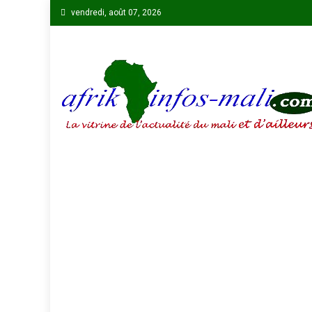
Skip
vendredi, août 07, 2026
to
content
AFRIKINFOS MALI
La vitrine de l'actualité du Mali et d'ailleurs