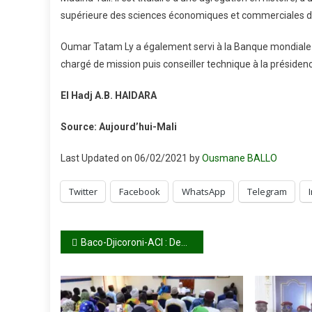
supérieure des sciences économiques et commerciales d
Oumar Tatam Ly a également servi à la Banque mondiale 
chargé de mission puis conseiller technique à la présiden
El Hadj A.B. HAIDARA
Source: Aujourd’hui-Mali
Last Updated on 06/02/2021 by
Ousmane BALLO
Twitter
Facebook
WhatsApp
Telegram
Navigation
Baco-Djicoroni-ACI : Deux ex-amis se battent sur les décombres d’une maison estimée à 400 millions FCFA
de
l’article