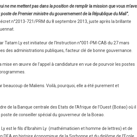
ui ne me mettent pas dans la position de remplir la mission que vous m’ave
u poste de Premier ministre du gouvernement de la République du Mali”
,
décret n°2013-721/PRM du 8 septembre 2013, juste après la brillante
quennat.
 Tatam Ly est initiateur de l’Instruction n°001-PM-CAB du 27 mars
nces des administrations publiques, facteur clé de bonne gouvernance.
e la mise en œuvre de l’appel à candidature en vue de pourvoir les postes
t programmes.
 beaucoup de Maliens. Voilà, pourquoi, elle a été purement et
re de la Banque centrale des Etats de l’Afrique de l’Ouest (Bcéao) où il
le poste de conseiller spécial du gouverneur de la Bceao.
y est le fils d’Ibrahim Ly (mathématicien et homme de lettres) et de
 d’un DEA en histoire économique de la Sorbonne et du diplôme de l’Ecole