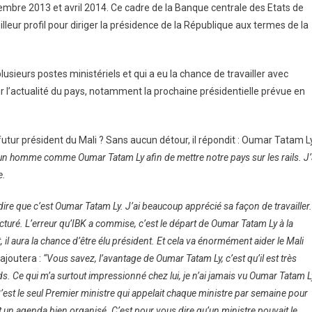
mbre 2013 et avril 2014. Ce cadre de la Banque centrale des Etats de
lleur profil pour diriger la présidence de la République aux termes de la
plusieurs postes ministériels et qui a eu la chance de travailler avec
sur l’actualité du pays, notamment la prochaine présidentielle prévue en
tur président du Mali ? Sans aucun détour, il répondit : Oumar Tatam Ly
’un homme comme Oumar Tatam Ly afin de mettre notre pays sur les rails. J’
e.
dire que c’est Oumar Tatam Ly. J’ai beaucoup apprécié sa façon de travailler.
ructuré. L’erreur qu’IBK a commise, c’est le départ de Oumar Tatam Ly à la
, il aura la chance d’être élu président. Et cela va énormément aider le Mali
 ajoutera :
“Vous savez, l’avantage de Oumar Tatam Ly, c’est qu’il est très
s. Ce qui m’a surtout impressionné chez lui, je n’ai jamais vu Oumar Tatam L
est le seul Premier ministre qui appelait chaque ministre par semaine pour
ait un agenda bien organisé. C’est pour vous dire qu’un ministre pouvait le