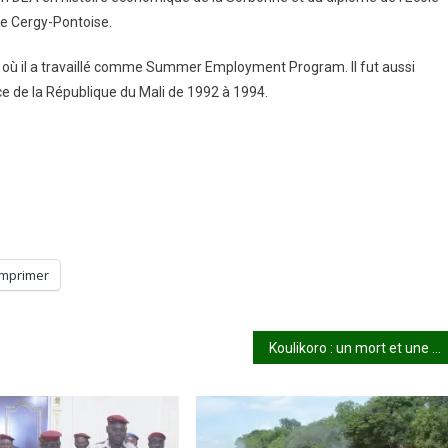
e Cergy-Pontoise.
où il a travaillé comme Summer Employment Program. Il fut aussi
ce de la République du Mali de 1992 à 1994.
Imprimer
Koulikoro : un mort et une trentaine de blessés suite à un accident