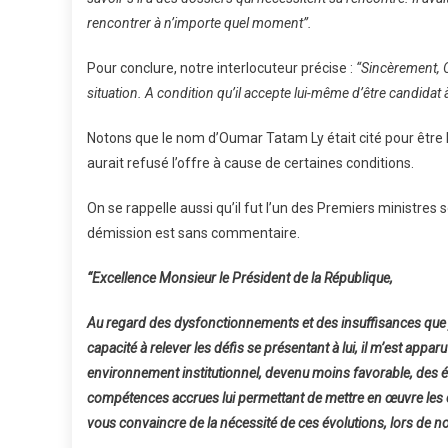
rencontrer à n’importe quel moment”.
Pour conclure, notre interlocuteur précise :
“Sincèrement, O
situation. A condition qu’il accepte lui-même d’être candidat à
Notons que le nom d’Oumar Tatam Ly était cité pour être l
aurait refusé l’offre à cause de certaines conditions.
On se rappelle aussi qu’il fut l’un des Premiers ministres so
démission est sans commentaire.
“Excellence Monsieur le Président de la République,
Au regard des dysfonctionnements et des insuffisances que 
capacité à relever les défis se présentant à lui, il m’est appar
environnement institutionnel, devenu moins favorable, des év
compétences accrues lui permettant de mettre en œuvre les 
vous convaincre de la nécessité de ces évolutions, lors de no