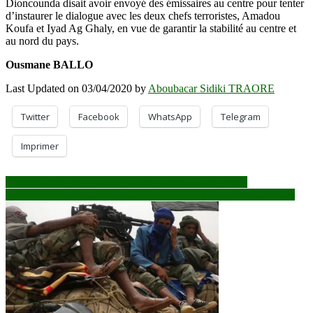
Dioncounda disait avoir envoyé des émissaires au centre pour tenter
d’instaurer le dialogue avec les deux chefs terroristes, Amadou
Koufa et Iyad Ag Ghaly, en vue de garantir la stabilité au centre et
au nord du pays.
Ousmane BALLO
Last Updated on 03/04/2020 by
Aboubacar Sidiki TRAORE
Twitter
Facebook
WhatsApp
Telegram
Imprimer
Navigation
Situation sécuritaire en 2019 : Au moins 400 civils tués
Commissaire Haï Dramé : une icône au sein de la police nationale
de
l’article