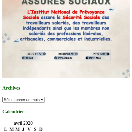
Archives
Archives
Calendrier
avril 2020
L
M
M
J
V
S
D