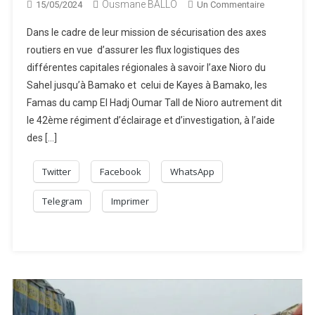
Ousmane BALLO
Sur
15/05/2024
Un Commentaire
Nioro
Dans le cadre de leur mission de sécurisation des axes
Du
routiers en vue d’assurer les flux logistiques des
Sahel:
différentes capitales régionales à savoir l’axe Nioro du
Le
Sahel jusqu’à Bamako et celui de Kayes à Bamako, les
42ème
Régiment
Famas du camp El Hadj Oumar Tall de Nioro autrement dit
D’éclairage
le 42ème régiment d’éclairage et d’investigation, à l’aide
Et
des […]
D’investigat
Déloge
Twitter
Facebook
WhatsApp
Les
Djihadistes
Telegram
Imprimer
De
La
Forêt
Classée
De
Baoulé