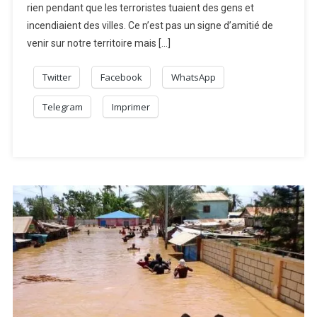
rien pendant que les terroristes tuaient des gens et
Vers
La
incendiaient des villes. Ce n’est pas un signe d’amitié de
Russie
venir sur notre territoire mais […]
Pour
L’aide
Twitter
Facebook
WhatsApp
Militaire
Faute
Telegram
Imprimer
De
Soutien
Des
États-
Unis,
Dit
Le
PM