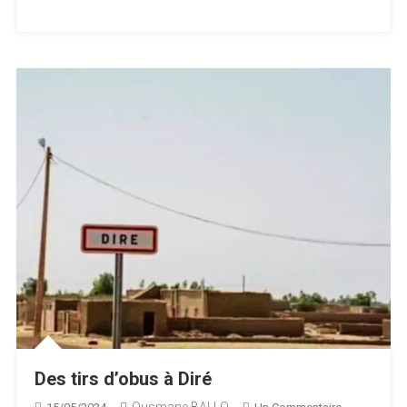
Des tirs d’obus à Diré
Ousmane BALLO
Sur