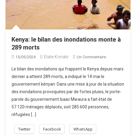
Kenya: le bilan des inondations monte à
289 morts
Elalie Konaté
Sur
15/05/2024
Un Commentaire
Kenya:
Le bilan des inondations qui frappent le Kenya depuis mars
Le
dernier a atteint 289 morts, a indiqué le 14 mai le
Bilan
gouvernement kényan. Dans une mise à jour de la situation
Des
des inondations provoquées par de fortes pluies, le porte-
Inondations
Monte
parole du gouvernement Isaac Mwaura a fait état de
À
57.120 ménages déplacés, soit 285.600 personnes,
289
réfugiées […]
Morts
Twitter
Facebook
WhatsApp