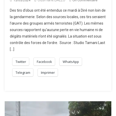
15/05/2024
Un Commentaire
Des
Des tirs d’obus ont été entendus ce mardi à Diré non loin de
Tirs
la gendarmerie. Selon des sources locales, ces tirs seraient
D’obus
l’œuvre des groupes armés terroristes (GAT). Les mêmes
À
sources rapportent qu’aucune perte en vie humaine ni de
Diré
dégâts matériels n’ont été signalés. La situation est sous
contrôle des forces de l’ordre. Source : Studio Tamani Last
[…]
Twitter
Facebook
WhatsApp
Telegram
Imprimer