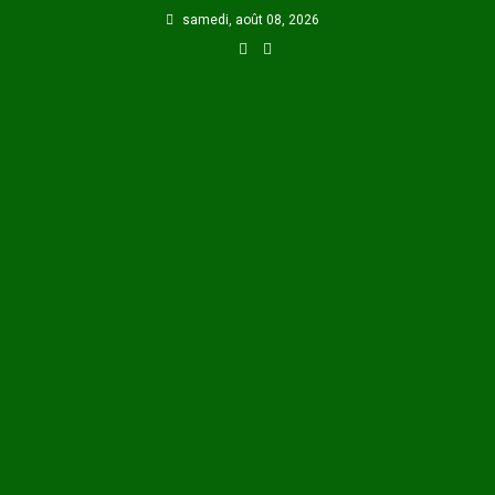
Skip
samedi, août 08, 2026
to
content