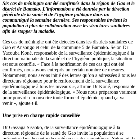
Six cas de méningite ont été confirmés dans la région de Gao et le
à
district de Bamako. L’information a été donnée par la direction
la
générale de la santé et de l’hygiène publique dans un
méningite:
communiqué la semaine dernière. Ses responsables invitent la
6
population à plus de collaboration avec les structures sanitaires
cas
afin de stopper la maladie.
détectés
à
Ces cas de méningite ont été détectés dans les districts sanitaires de
Bamako
Gao et Ansongo et celui de la commune 5 de Bamako. Selon Dr
et
Yacouba Koné, responsable de la surveillance épidémiologique à la
Gao
direction nationale de la santé et de l’hygiène publique, la situation
est sous contrôle. « Face à la notification de ces cas qui ont été
confirmés, nous avons entrepris un certain nombre de mesures.
Notamment, nous avons initié des lettres qu’on a adressées à tous les
directeurs régionaux pour le renforcement de la surveillance
épidémiologique à tous les niveaux », affirme Dr Koné, responsable
de la surveillance épidémiologique. « Nous nous préparons vraiment
pour pouvoir circonscrire toute forme d’épidémie, quand ça va
venir », ajoute-t-il.
Une prise en charge rapide conseillée
Dr Gassaga Sissoko, de la surveillance épidémiologique à la
direction régionale de la santé de Gao invite la population à se
présenter dans le centre de santé en cas des symptômes. Selon lui, la