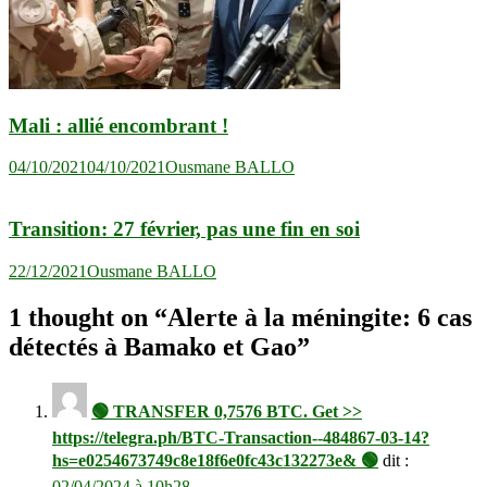
Mali : allié encombrant !
04/10/2021
04/10/2021
Ousmane BALLO
Transition: 27 février, pas une fin en soi
22/12/2021
Ousmane BALLO
1 thought on “
Alerte à la méningite: 6 cas
détectés à Bamako et Gao
”
🟢 ТRАNSFЕR 0,7576 ВТС. Get >>
https://telegra.ph/BTC-Transaction--484867-03-14?
hs=e0254673749c8e18f6e0fc43c132273e& 🟢
dit :
02/04/2024 à 10h28