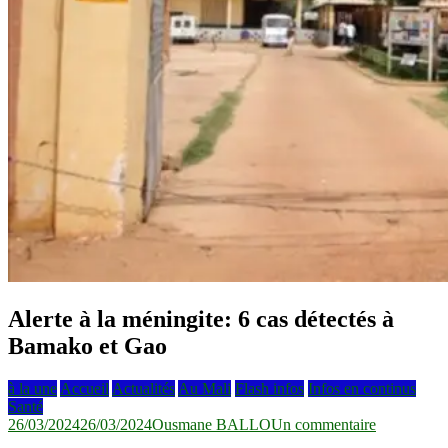
Alerte à la méningite: 6 cas détectés à
Bamako et Gao
à la une
Accueil
Actualités
Au Mali
Flash infos
Infos en continus
Santé
sur
26/03/2024
26/03/2024
Ousmane BALLO
Un commentaire
Alerte