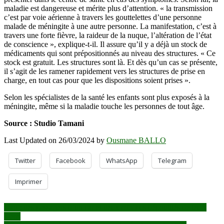
maladie est dangereuse et mérite plus d’attention. « la transmission
c’est par voie aérienne à travers les gouttelettes d’une personne
malade de méningite à une autre personne. La manifestation, c’est à
travers une forte fièvre, la raideur de la nuque, l’altération de l’état
de conscience », explique-t-il. Il assure qu’il y a déjà un stock de
médicaments qui sont prépositionnés au niveau des structures. « Ce
stock est gratuit. Les structures sont là. Et dès qu’un cas se présente,
il s’agit de les ramener rapidement vers les structures de prise en
charge, en tout cas pour que les dispositions soient prises ».
Selon les spécialistes de la santé les enfants sont plus exposés à la
méningite, même si la maladie touche les personnes de tout âge.
Source : Studio Tamani
Last Updated on 26/03/2024 by
Ousmane BALLO
Twitter
Facebook
WhatsApp
Telegram
Imprimer
Navigation
Gao : des passagers d’un car et deux minibus dépouillés de leurs
biens
de