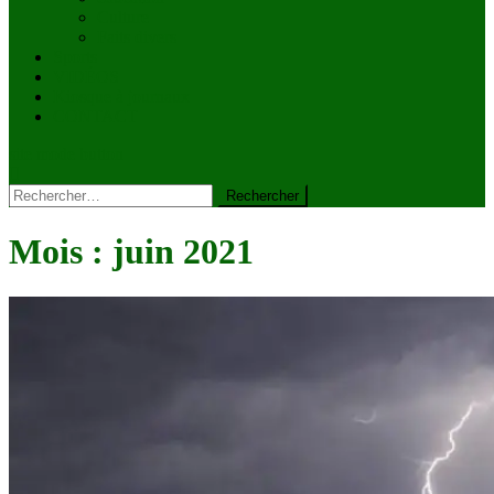
Culture
Faits divers
Sports
VIDÉOS
Kiosque à journaux
CONTACT
site mode button
Rechercher :
Mois :
juin 2021