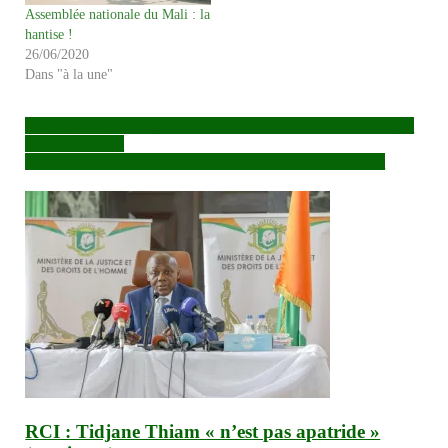
Assemblée nationale du Mali : la
hantise !
26/06/2020
Dans "à la une"
Navigation
‘’Sans Détour’’ / Législatives partielles au Mali : un processus
problématique !
de
Attaques contre les FAMa : comme, un non événement !
l’article
RCI : Tidjane Thiam « n’est pas apatride »