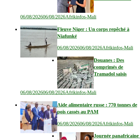
06/08/2026
06/08/2026
Afrikinfos-Mali
Fleuve Niger : Un corps repêché à
Niafunké
06/08/2026
06/08/2026
Afrikinfos-Mali
Douanes : Des
comprimés de
Tramadol saisis
06/08/2026
06/08/2026
Afrikinfos-Mali
Aide alimentaire russe : 770 tonnes de
pois cassés au PAM
06/08/2026
06/08/2026
Afrikinfos-Mali
Journée panafricaine 