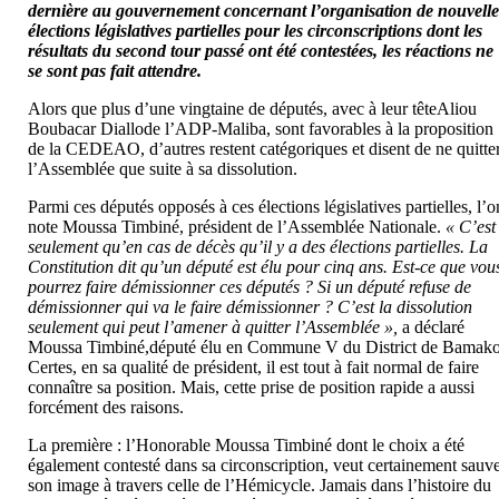
dernière au gouvernement concernant l’organisation de nouvelle
élections législatives partielles pour les circonscriptions dont les
résultats du second tour passé ont été contestées, les réactions ne
se sont pas fait attendre.
Alors que plus d’une vingtaine de députés, avec à leur têteAliou
Boubacar Diallode l’ADP-Maliba, sont favorables à la proposition
de la CEDEAO, d’autres restent catégoriques et disent de ne quitte
l’Assemblée que suite à sa dissolution.
Parmi ces députés opposés à ces élections législatives partielles, l’o
note Moussa Timbiné, président de l’Assemblée Nationale.
« C’est
seulement qu’en cas de décès qu’il y a des élections partielles. La
Constitution dit qu’un député est élu pour cinq ans. Est-ce que vou
pourrez faire démissionner ces députés ? Si un député refuse de
démissionner qui va le faire démissionner ? C’est la dissolution
seulement qui peut l’amener à quitter l’Assemblée »,
a déclaré
Moussa Timbiné,député élu en Commune V du District de Bamako
Certes, en sa qualité de président, il est tout à fait normal de faire
connaître sa position. Mais, cette prise de position rapide a aussi
forcément des raisons.
La première : l’Honorable Moussa Timbiné dont le choix a été
également contesté dans sa circonscription, veut certainement sauv
son image à travers celle de l’Hémicycle. Jamais dans l’histoire du