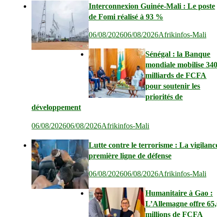
Interconnexion Guinée-Mali : Le poste
de Fomi réalisé à 93 %
06/08/2026
06/08/2026
Afrikinfos-Mali
Sénégal : la Banque
mondiale mobilise 34
milliards de FCFA
pour soutenir les
priorités de
développement
06/08/2026
06/08/2026
Afrikinfos-Mali
Lutte contre le terrorisme : La vigilanc
première ligne de défense
06/08/2026
06/08/2026
Afrikinfos-Mali
Humanitaire à Gao :
L’Allemagne offre 65
millions de FCFA