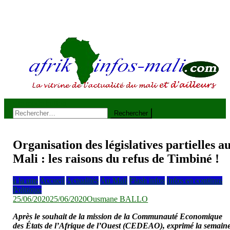
site mode button
AFRIKINFOS MALI
La vitrine de l'actualité du Mali et d'ailleurs
Rechercher :
Organisation des législatives partielles a
Mali : les raisons du refus de Timbiné !
à la une
Accueil
Actualités
Au Mali
Flash infos
Infos en continus
Politique
25/06/2020
25/06/2020
Ousmane BALLO
Après le souhait
de la mission de la Communauté Economique
des États de l’Afrique de l’Ouest (CEDEAO), exprimé la semain