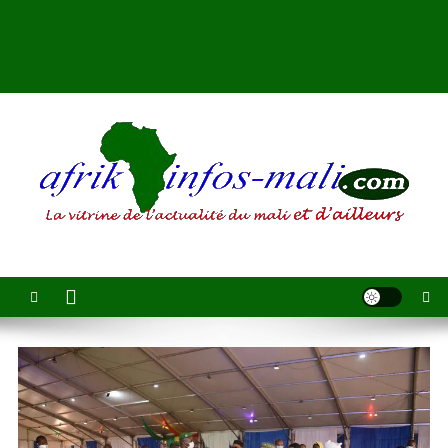
AFRIKINFOS MALI
La vitrine de l'actualité du Mali et d'ailleurs