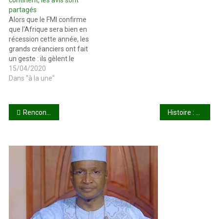
partagés
Alors que le FMI confirme
que l'Afrique sera bien en
récession cette année, les
grands créanciers ont fait
un geste : ils gèlent le
service de la dette pour un
15/04/2020
groupe de 76 pays, dont
Dans "à la une"
quarante pays africains, ce
qui va leur permettre de
consacrer leurs ressources
Navigation
Rencontre entre les membres du Collectif pour la libération de Soumaila Cissé et l’imam Mahmoud Dicko : Ce qu’ils se sont dit !
Histoire : … d’un étudiant commerçant
budgétaires à soutenir…
de
l’article