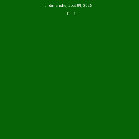
Skip
dimanche, août 09, 2026
to
content